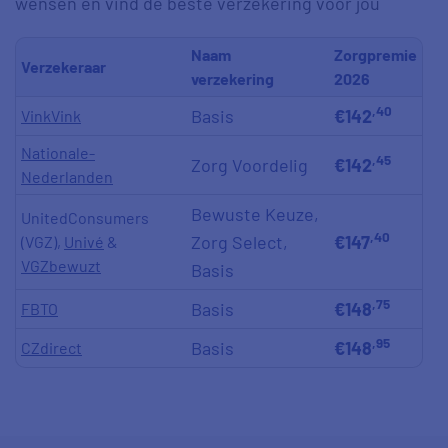
wensen en vind de beste verzekering voor jou
Naam
Zorgpremie
Verzekeraar
verzekering
2026
,40
Basis
€142
VinkVink
Nationale-
,45
Zorg Voordelig
€142
Nederlanden
Bewuste Keuze,
UnitedConsumers
,40
Zorg Select,
€147
(VGZ),
Univé
&
VGZbewuzt
Basis
,75
Basis
€148
FBTO
,95
Basis
€148
CZdirect