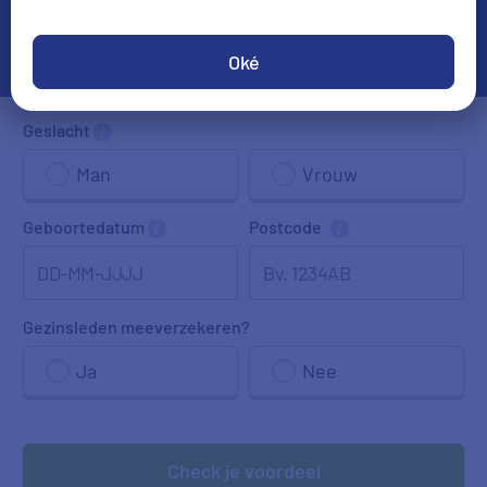
Oké
Geslacht
Man
Vrouw
Geboortedatum
Postcode
DD-MM-JJJJ
Gezinsleden
meeverzekeren
?
Ja
Nee
Check je voordeel