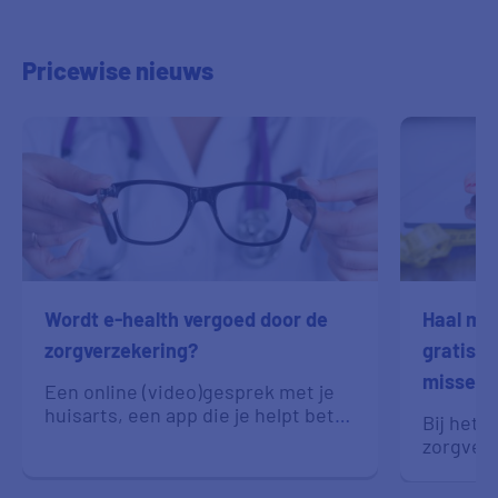
Pricewise nieuws
Wordt e-health vergoed door de
Haal mee
zorgverzekering?
gratis e
missen
Een online (video)gesprek met je
huisarts, een app die je helpt beter
Bij het 
te slapen of je een seintje geeft als
zorgverz
je je medicatie vergeet: het zijn
de premi
allemaal voorbeelden van digitale
voorwaar