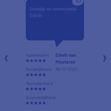
10
Duidelijk en overzichtelijk.
de gecontra
👍👍👍
zorgaanbie
VinkVink he
moeten opzo
via PriceWi
Aanbevelen
Edwin van
Pinxteren
Aanbevelen
30-12-2023
Duidelijkheid
Duidelijkheid
Tevredenheid
Tevredenhei
Vriendelijkheid
Vriendelijkhe