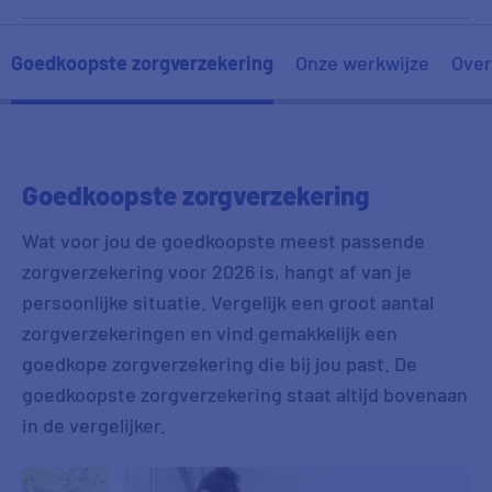
Mvr. H uit Urk
22:33
Goedkoopste zorgverzekering
Onze werkwijze
Over
Mvr. M uit Oude-Tonge
22:25
Dhr. J uit Rijswijk
22:25
Goedkoopste zorgverzekering
Wat voor jou de goedkoopste meest passende
zorgverzekering voor 2026 is, hangt af van je
persoonlijke situatie. Vergelijk een groot aantal
zorgverzekeringen en vind gemakkelijk een
goedkope zorgverzekering die bij jou past. De
goedkoopste zorgverzekering staat altijd bovenaan
in de vergelijker.