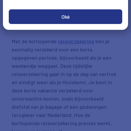
Oké
Check je voordeel
Met de kortlopende
reisverzekering
ben je
eenmalig verzekerd voor een korte,
opgegeven periode, bijvoorbeeld als je een
weekendje weggaat. Deze tijdelijke
reisverzekering gaat in op de dag van vertrek
en eindigt weer als je thuiskomt. Je bent in
deze korte vakantie verzekerd voor
onverwachte kosten, zoals bijvoorbeeld
diefstal van je bagage of een gedwongen
terugkeer naar Nederland. Hoe de
kortlopende reisverzekering precies werkt,