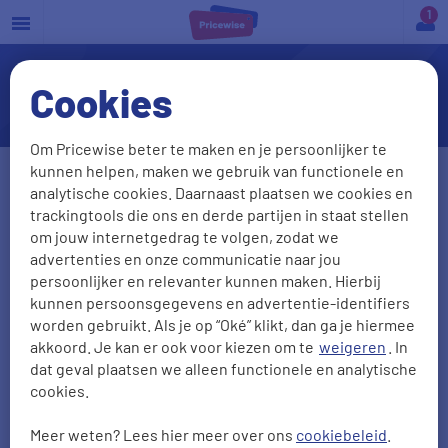
a
Cookies
Kortlopende reisverzekering
Om Pricewise beter te maken en je persoonlijker te
kunnen helpen, maken we gebruik van functionele en
Postcode
Huisnr + Toevoeging
analytische cookies. Daarnaast plaatsen we cookies en
trackingtools die ons en derde partijen in staat stellen
om jouw internetgedrag te volgen, zodat we
advertenties en onze communicatie naar jou
Geboortedatum
persoonlijker en relevanter kunnen maken. Hierbij
kunnen persoonsgegevens en advertentie-identifiers
DD-MM-JJJJ
worden gebruikt. Als je op “Oké” klikt, dan ga je hiermee
akkoord. Je kan er ook voor kiezen om te
weigeren
. In
Gezinsleden meeverzekeren?
dat geval plaatsen we alleen functionele en analytische
cookies.
Ja
Nee
Meer weten? Lees hier meer over ons
cookiebeleid
.