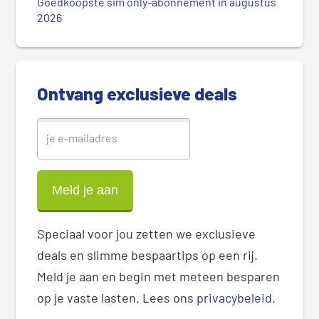
Goedkoopste sim only-abonnement in augustus
S
2026
i
d
e
b
Ontvang exclusieve deals
a
r
Speciaal voor jou zetten we exclusieve
deals en slimme bespaartips op een rij.
Meld je aan en begin met meteen besparen
op je vaste lasten. Lees ons
privacybeleid
.