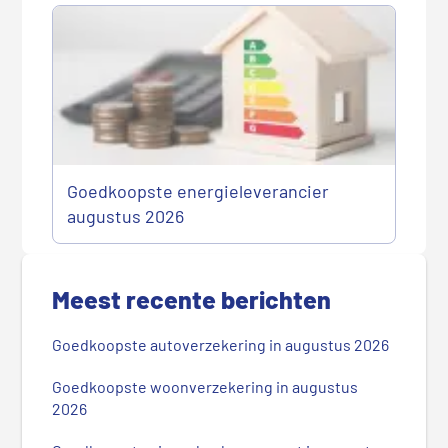
Goedkoopste energieleverancier
augustus 2026
P
r
Meest recente berichten
i
m
Goedkoopste autoverzekering in augustus 2026
a
i
Goedkoopste woonverzekering in augustus
r
2026
e