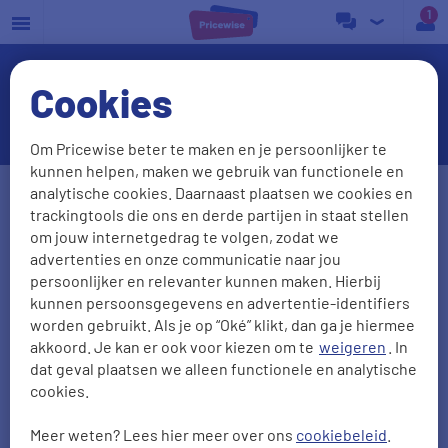
a
Cookies
Veelgestelde energievragen
Om Pricewise beter te maken en je persoonlijker te
kunnen helpen, maken we gebruik van functionele en
Postcode
Huisnr. + Toev.
analytische cookies. Daarnaast plaatsen we cookies en
trackingtools die ons en derde partijen in staat stellen
om jouw internetgedrag te volgen, zodat we
advertenties en onze communicatie naar jou
Huidige leverancier
persoonlijker en relevanter kunnen maken. Hierbij
kunnen persoonsgegevens en advertentie-identifiers
worden gebruikt. Als je op “Oké” klikt, dan ga je hiermee
akkoord. Je kan er ook voor kiezen om te
weigeren
. In
Aantal personen
Zonnepanelen
dat geval plaatsen we alleen functionele en analytische
cookies.
0
1
2
3
4
5
Meer weten? Lees hier meer over ons
cookiebeleid
.
2000
kWh/jr
950
m3/jr