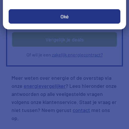
Ik heb geen gas
Oké
Verbruik
Verbruik zelf invullen
ophalen
Vergelijk je deals
Of wil je een
zakelijk energiecontract?
Meer weten over energie of de overstap via
onze
energievergelijker
? Lees hieronder onze
antwoorden op alle veelgestelde vragen
volgens onze klantenservice. Staat je vraag er
niet tussen? Neem gerust
contact
met ons
op.