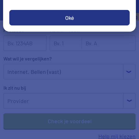
Gemiddeld
€
271
korting
Oké
Postcode
Huisnr + Toev.
Wat wil je vergelijken?
Internet
,
Bellen (vast)
Ik zit nu bij
Check je voordeel
Help mij kiezen