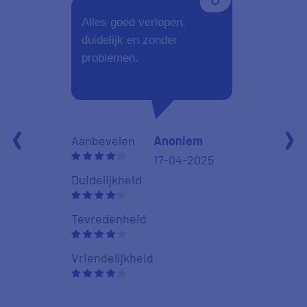
Alles goed verlopen,
Altijd goed. 
duidelijk en zonder
aanbiedinge
problemen.
Aanbevelen
Aanbevelen
Anoniem
17-04-2025
Duidelijkheid
Duidelijkheid
Tevredenhei
Tevredenheid
Vriendelijkhe
Vriendelijkheid