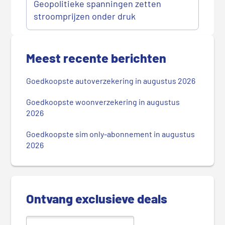
Geopolitieke spanningen zetten
stroomprijzen onder druk
P
r
Meest recente berichten
i
m
Goedkoopste autoverzekering in augustus 2026
a
i
Goedkoopste woonverzekering in augustus
r
2026
e
Goedkoopste sim only-abonnement in augustus
S
2026
i
d
e
b
Ontvang exclusieve deals
a
r