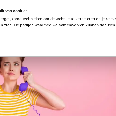
en
Internet en tv
Sim only
Lenen
Over ons
ik van cookies
ergelijkbare technieken om de website te verbeteren en je relev
ten zien. De partijen waarmee we samenwerken kunnen dan zien 
verzekering
Internet en tv
Sim only