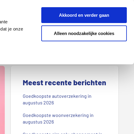
Z
Akkoord en verder gaan
o
ante
e
dat je onze
k
Alleen noodzakelijke cookies
Lenen
Wonen
d
o
o
r
P
o
r
Meest recente berichten
n
s
i
Goedkoopste autoverzekering in
b
augustus 2026
m
l
Goedkoopste woonverzekering in
a
o
augustus 2026
g
i