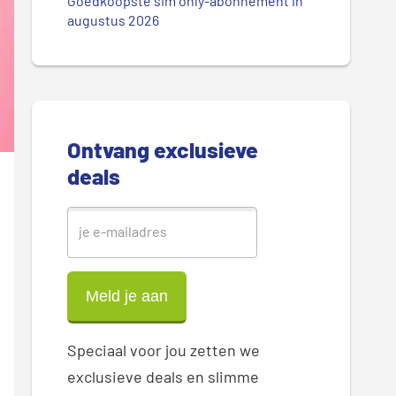
.
Goedkoopste sim only-abonnement in
r
augustus 2026
.
.
e
S
i
Ontvang exclusieve
d
deals
e
b
a
r
Speciaal voor jou zetten we
exclusieve deals en slimme