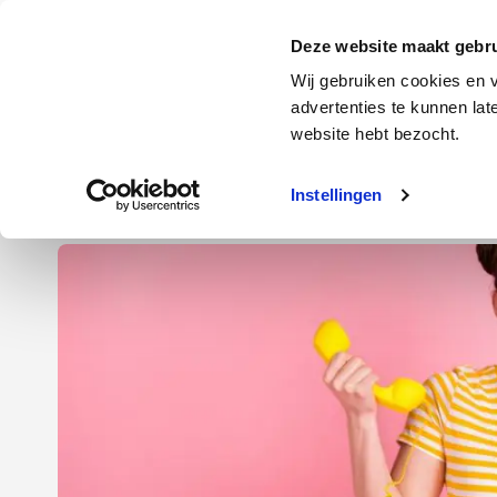
Door
Spring
Spring
naar
naar
naar
Energie
Verzekering
Deze website maakt gebru
de
de
de
Wij gebruiken cookies en v
hoofd
eerste
voettekst
advertenties te kunnen la
Energie
Auto
website hebt bezocht.
inhoud
sidebar
Instellingen