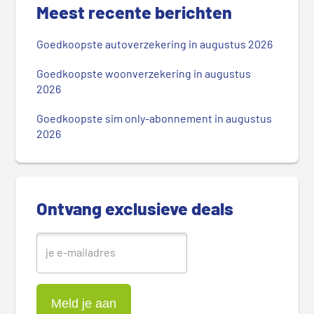
r
Meest recente berichten
i
m
Goedkoopste autoverzekering in augustus 2026
a
i
Goedkoopste woonverzekering in augustus
r
2026
e
Goedkoopste sim only-abonnement in augustus
S
2026
i
d
e
b
Ontvang exclusieve deals
a
r