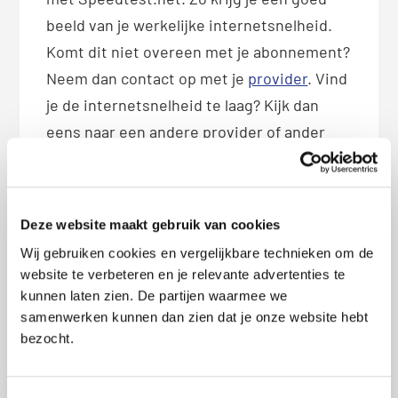
beeld van je werkelijke internetsnelheid.
Komt dit niet overeen met je abonnement?
Neem dan contact op met je
provider
. Vind
je de internetsnelheid te laag? Kijk dan
eens naar een andere provider of ander
internetabonnement met een hogere
internetsnelheid.
Deze website maakt gebruik van cookies
Tijd om de beste internetdeals te
vinden!
Wij gebruiken cookies en vergelijkbare technieken om de
website te verbeteren en je relevante advertenties te
Nu je weet welke internetsnelheid je nodig
kunnen laten zien. De partijen waarmee we
hebt, kun je op zoek gaan naar de beste
samenwerken kunnen dan zien dat je onze website hebt
bezocht.
internetdeals. Met de vergelijker van
Pricewise zie je in een mum van tijd wat de
beste beschikbare internetabonnementen