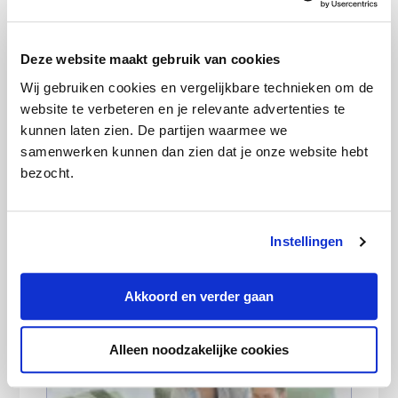
Categorie:
Internet en tv
L
Deze website maakt gebruik van cookies
e
Deze artikelen kunnen we je
e
Wij gebruiken cookies en vergelijkbare technieken om de
aanraden:
s
website te verbeteren en je relevante advertenties te
I
kunnen laten zien. De partijen waarmee we
n
samenwerken kunnen dan zien dat je onze website hebt
t
bezocht.
e
r
a
Instellingen
c
t
Goedkoopste internet- en tv-
Akkoord en verder gaan
i
abonnement in augustus 2026
e
s
Alleen noodzakelijke cookies