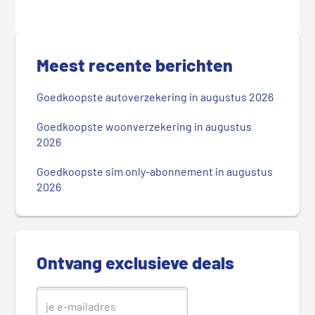
P
r
Meest recente berichten
i
m
Goedkoopste autoverzekering in augustus 2026
a
i
Goedkoopste woonverzekering in augustus
r
2026
e
Goedkoopste sim only-abonnement in augustus
S
2026
i
d
e
b
Ontvang exclusieve deals
a
r