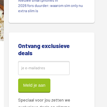
.
Nieuwe smartphones in
r
2026 fors duurder: waarom sim only nu
.
extra slim is
.
e
S
i
d
Ontvang exclusieve
deals
e
b
a
r
Speciaal voor jou zetten we