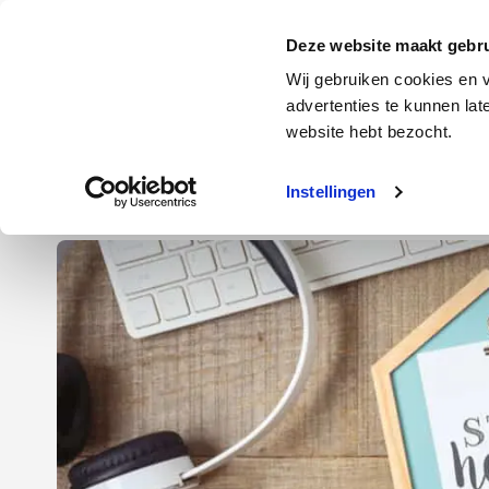
Door
Spring
Spring
naar
naar
naar
Energie
Verzekering
Deze website maakt gebru
de
de
de
Wij gebruiken cookies en v
hoofd
eerste
voettekst
advertenties te kunnen la
Energie
Auto
website hebt bezocht.
inhoud
sidebar
Instellingen