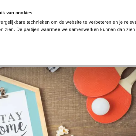
en
Internet en tv
Sim only
Lenen
Over ons
ik van cookies
ergelijkbare technieken om de website te verbeteren en je relev
ten zien. De partijen waarmee we samenwerken kunnen dan zien 
verzekering
Internet en tv
Sim only