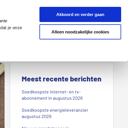
Z
Akkoord en verder gaan
o
ante
e
dat je onze
k
Alleen noodzakelijke cookies
Lenen
Wonen
d
o
o
r
P
o
r
Meest recente berichten
n
s
i
Goedkoopste internet- en tv-
b
abonnement in augustus 2026
m
l
Goedkoopste energieleverancier
a
o
augustus 2026
g
i