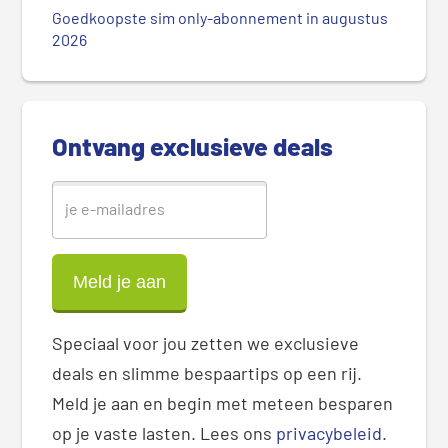
e
Goedkoopste sim only-abonnement in augustus
S
2026
i
d
e
b
Ontvang exclusieve deals
a
r
Speciaal voor jou zetten we exclusieve
deals en slimme bespaartips op een rij.
Meld je aan en begin met meteen besparen
op je vaste lasten. Lees ons
privacybeleid
.