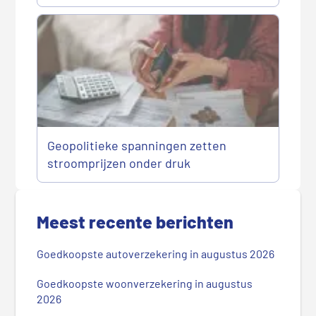
Geopolitieke spanningen zetten
stroomprijzen onder druk
P
r
Meest recente berichten
i
m
Goedkoopste autoverzekering in augustus 2026
a
i
Goedkoopste woonverzekering in augustus
r
2026