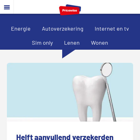
Door
Spring
Spring
naar
naar
naar
de
de
de
hoofd
eerste
voettekst
Energie
Autoverzekering
Internet en tv
inhoud
sidebar
Sim only
Lenen
Wonen
Helft aanvullend verzekerden