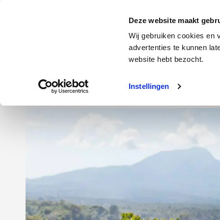
Door
Spring
Spring
naar
naar
naar
Energie
Verzekering
Deze website maakt gebru
de
de
de
Wij gebruiken cookies en v
hoofd
eerste
voettekst
advertenties te kunnen la
Energie
Auto
website hebt bezocht.
inhoud
sidebar
Instellingen