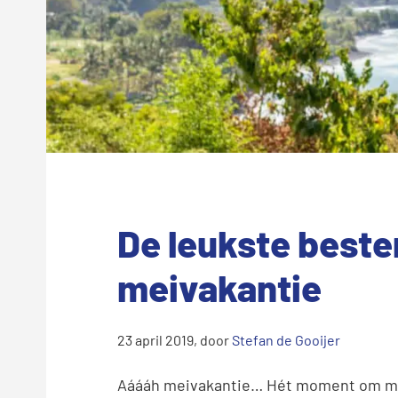
De leukste best
meivakantie
23 april 2019
, door
Stefan de Gooijer
Aáááh meivakantie… Hét moment om met 