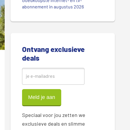
.
Goedkoopste internet- en tv-
r
abonnement in augustus 2026
.
.
e
S
i
Ontvang exclusieve
d
deals
e
b
a
r
Speciaal voor jou zetten we
exclusieve deals en slimme