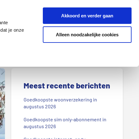
Z
Akkoord en verder gaan
o
ante
e
dat je onze
k
Alleen noodzakelijke cookies
Lenen
Wonen
d
o
o
r
P
o
r
Meest recente berichten
n
s
i
Goedkoopste woonverzekering in
b
augustus 2026
m
l
Goedkoopste sim only-abonnement in
a
o
augustus 2026
g
i