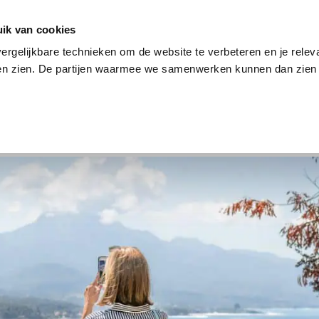
en
Internet en tv
Sim only
Lenen
Over ons
ik van cookies
ergelijkbare technieken om de website te verbeteren en je relev
ten zien. De partijen waarmee we samenwerken kunnen dan zien 
verzekering
Internet en tv
Sim only