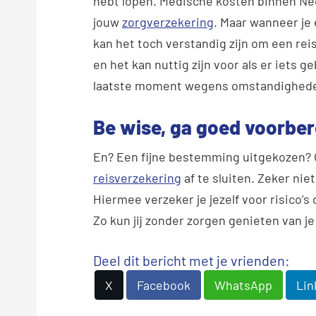
hebt lopen. Medische kosten binnen Ne
jouw
zorgverzekering
. Maar wanneer je
kan het toch verstandig zijn om een reis
en het kan nuttig zijn voor als er iets ge
laatste moment wegens omstandighede
Be wise, ga goed voorber
En? Een fijne bestemming uitgekozen? G
reisverzekering
af te sluiten. Zeker nie
Hiermee verzeker je jezelf voor risico’s d
Zo kun jij zonder zorgen genieten van j
Deel dit bericht met je vrienden:
X
Facebook
WhatsApp
Lin