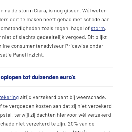
jn na de storm Ciara, is nog gissen. Wél weten
ders ooit te maken heeft gehad met schade aan
rsomstandigheden zoals regen, hagel of
storm
.
iet of slechts gedeeltelijk vergoed.
Dit blijkt
online consumentenadviseur Pricewise onder
atie Panel Inzicht.
oplopen tot duizenden euro’s
zekering
altijd verzekerd bent bij weerschade.
f te vergoeden kosten aan dat zij niet verzekerd
stal, terwijl zij dachten hiervoor wél verzekerd
e schade niet verzekerd te zijn. 20% van de