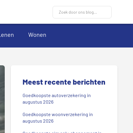
Z
o
e
k
Lenen
Wonen
d
o
o
r
P
o
r
Meest recente berichten
n
s
i
Goedkoopste autoverzekering in
b
augustus 2026
m
l
Goedkoopste woonverzekering in
a
o
augustus 2026
g
i