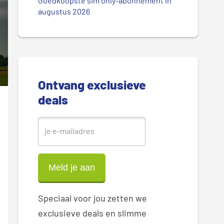
.
Goedkoopste sim only-abonnement in
r
augustus 2026
.
.
e
S
i
Ontvang exclusieve
d
deals
e
b
a
r
Speciaal voor jou zetten we
exclusieve deals en slimme