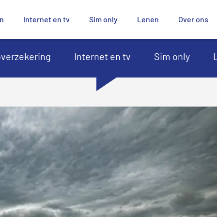
en
Internet en tv
Sim only
Lenen
Over ons
verzekering
Internet en tv
Sim only