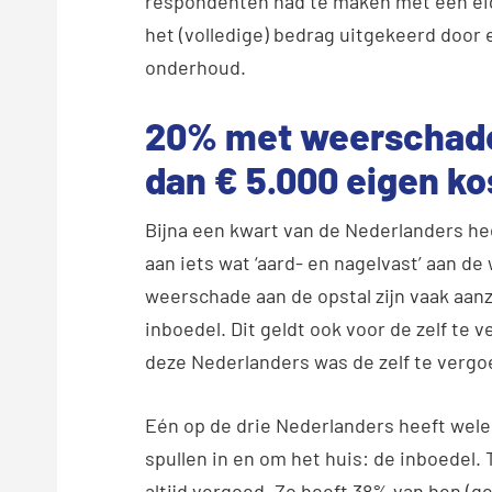
respondenten had te maken met een eige
het (volledige) bedrag uitgekeerd door 
onderhoud.
20% met weerschade
dan € 5.000 eigen ko
Bijna een kwart van de Nederlanders 
aan iets wat ‘aard- en nagelvast’ aan de
weerschade aan de opstal zijn vaak aan
inboedel. Dit geldt ook voor de zelf te
deze Nederlanders was de zelf te vergo
Eén op de drie Nederlanders heeft we
spullen in en om het huis: de inboedel.
altijd vergoed. Zo heeft 38% van hen (g