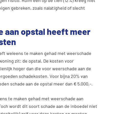
n risico. Ruim één op de tien (12%) kreeg niet
eigen gebreken, zoals nalatigheid of slecht
 aan opstal heeft meer
sten
heeft weleens te maken gehad met weerschade
 woning zit: de opstal. De kosten voor
zienlijk hoger dan die voor weerschade aan de
 vergoeden schadekosten. Voor bijna 20% van
eden schade aan de opstal meer dan € 5.000,-.
leens te maken gehad met weerschade aan
 Toch wordt dit soort schade aan de inboedel niet
edeeltelijk) zelf voor deze kosten op moeten