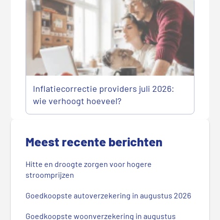
Inflatiecorrectie providers juli 2026:
wie verhoogt hoeveel?
P
r
Meest recente berichten
i
m
Hitte en droogte zorgen voor hogere
a
stroomprijzen
i
r
Goedkoopste autoverzekering in augustus 2026
e
Goedkoopste woonverzekering in augustus
S