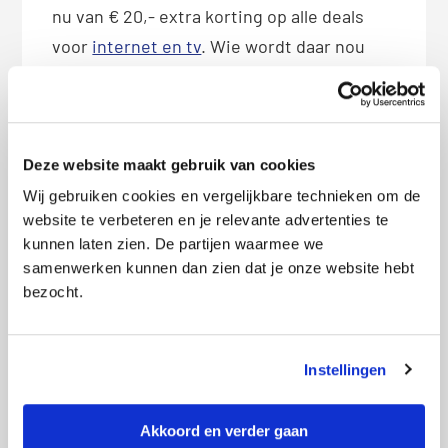
nu van € 20,- extra korting op alle deals
voor
internet en tv
. Wie wordt daar nou
niet onwise blij van? De actie loopt tot en
met 1 juli, dus wees er op tijd bij!
Deze website maakt gebruik van cookies
Wij gebruiken cookies en vergelijkbare technieken om de
Vergelijk pakketten met digitale tv
website te verbeteren en je relevante advertenties te
kunnen laten zien. De partijen waarmee we
samenwerken kunnen dan zien dat je onze website hebt
bezocht.
Deel dit bericht met je vrienden:
X
Facebook
WhatsApp
Instellingen
LinkedIn
Akkoord en verder gaan