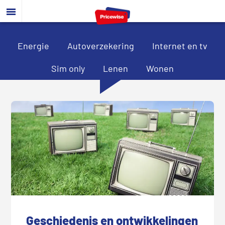
Door
Spring
Spring
naar
naar
naar
de
de
de
hoofd
eerste
voettekst
Energie
Autoverzekering
Internet en tv
inhoud
sidebar
Sim only
Lenen
Wonen
Geschiedenis en ontwikkelingen