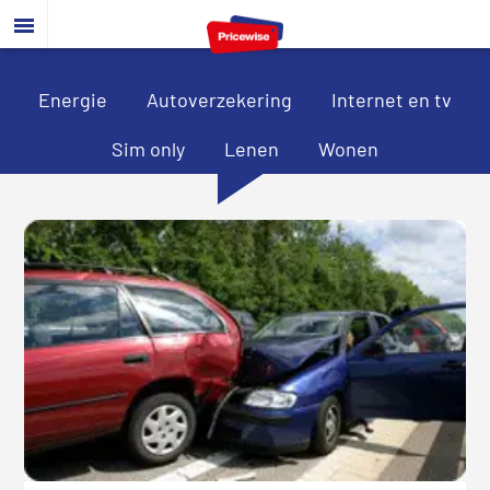
Door
Spring
Spring
naar
naar
naar
de
de
de
hoofd
eerste
voettekst
Energie
Autoverzekering
Internet en tv
inhoud
sidebar
Sim only
Lenen
Wonen