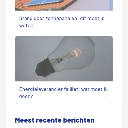
Brand door zonnepanelen: dit moet je
weten
Energieleverancier failliet: wat moet ik
doen?
P
r
Meest recente berichten
i