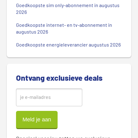
m
Goedkoopste sim only-abonnement in augustus
a
2026
i
r
Goedkoopste internet- en tv-abonnement in
augustus 2026
e
S
Goedkoopste energieleverancier augustus 2026
i
d
e
b
Ontvang exclusieve deals
a
r