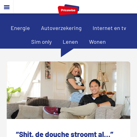
Door
Spring
Spring
naar
naar
naar
de
de
de
hoofd
eerste
voettekst
Energie
Autoverzekering
Internet en tv
inhoud
sidebar
Sim only
Lenen
Wonen
“Shit, de douche stroomt al…”