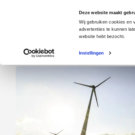
Door
Spring
Spring
naar
naar
naar
Energie
Verzekering
Deze website maakt gebru
de
de
de
Wij gebruiken cookies en v
hoofd
eerste
voettekst
advertenties te kunnen la
Energie
Auto
website hebt bezocht.
inhoud
sidebar
Instellingen