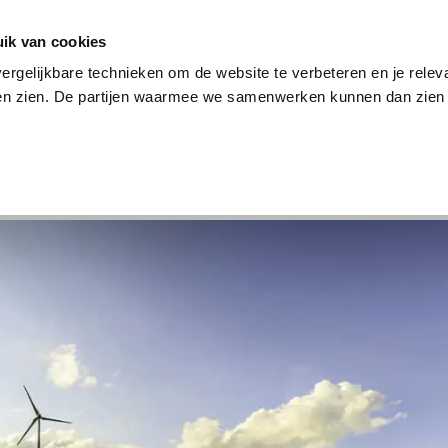
en
Internet en tv
Sim only
Lenen
Over ons
ik van cookies
ergelijkbare technieken om de website te verbeteren en je relev
ten zien. De partijen waarmee we samenwerken kunnen dan zien 
verzekering
Internet en tv
Sim only