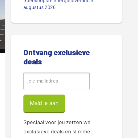
.
Goedkoopste energieleverancier
r
augustus 2026
.
.
e
S
i
Ontvang exclusieve
d
deals
e
b
a
r
Speciaal voor jou zetten we
exclusieve deals en slimme