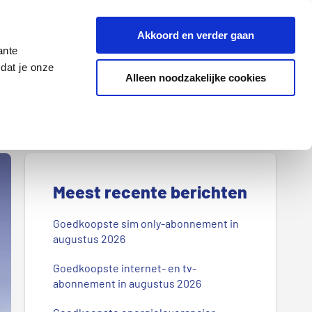
Z
Akkoord en verder gaan
o
ante
e
dat je onze
k
Alleen noodzakelijke cookies
Lenen
Wonen
d
o
o
r
P
o
r
Meest recente berichten
n
s
i
Goedkoopste sim only-abonnement in
b
augustus 2026
m
l
Goedkoopste internet- en tv-
a
o
abonnement in augustus 2026
g
i