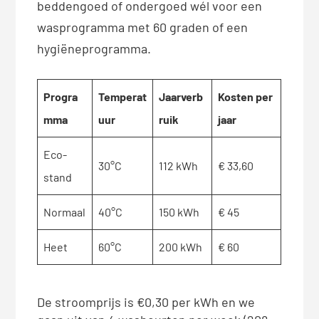
beddengoed of ondergoed wél voor een
wasprogramma met 60 graden of een
hygiëneprogramma.
Progra
Temperat
Jaarverb
Kosten per
mma
uur
ruik
jaar
Eco-
30°C
112 kWh
€ 33,60
stand
Normaal
40°C
150 kWh
€ 45
Heet
60°C
200 kWh
€ 60
De stroomprijs is €0,30 per kWh en we