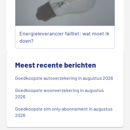
Energieleverancier failliet: wat moet ik
doen?
P
r
Meest recente berichten
i
m
Goedkoopste autoverzekering in augustus 2026
a
i
Goedkoopste woonverzekering in augustus
r
2026
e
Goedkoopste sim only-abonnement in augustus
S
2026
i
d