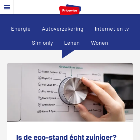
Door
Spring
Spring
naar
naar
naar
de
de
de
hoofd
eerste
voettekst
Energie
Autoverzekering
Internet en tv
inhoud
sidebar
Sim only
Lenen
Wonen
Is de eco-stand écht zuiniger?