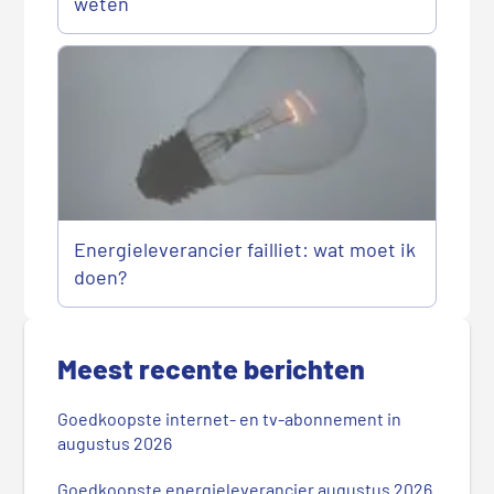
weten
Energieleverancier failliet: wat moet ik
doen?
P
r
Meest recente berichten
i
m
Goedkoopste internet- en tv-abonnement in
a
augustus 2026
i
r
Goedkoopste energieleverancier augustus 2026