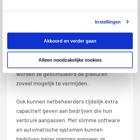
congestiemanagement.
Instellingen
Een oplossing is het aanbieden van
flexibele energiecontracten. Bedrijven die
Akkoord en verder gaan
stroom gebruiken op rustige momenten,
zoals ‘s nachts of in het weekend, kunnen
Alleen noodzakelijke cookies
profiteren van lagere stroomtarieven. Zo
worden ze gestimuleerd de piekuren
zoveel mogelijk te vermijden.
Ook kunnen netbeheerders tijdelijk extra
capaciteit geven aan bedrijven die hun
verbruik aanpassen. Met slimme software
en automatische systemen kunnen
bedrijven beter plannen wanneer ze