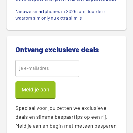
e
Nieuwe smartphones in 2026 fors duurder:
S
waarom sim only nu extra slim is
i
d
e
b
Ontvang exclusieve deals
a
r
Speciaal voor jou zetten we exclusieve
deals en slimme bespaartips op een rij.
Meld je aan en begin met meteen besparen