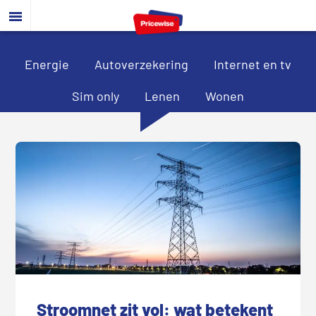
Door
Spring
Spring
naar
naar
naar
de
de
de
hoofd
eerste
voettekst
Energie
Autoverzekering
Internet en tv
inhoud
sidebar
Sim only
Lenen
Wonen
Stroomnet zit vol: wat betekent