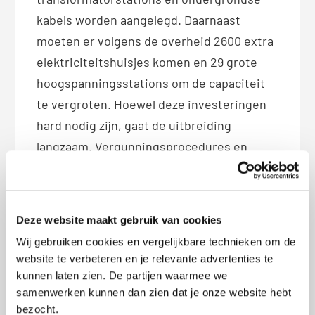
kabels worden aangelegd. Daarnaast
moeten er volgens de overheid 2600 extra
elektriciteitshuisjes komen en 29 grote
hoogspanningsstations om de capaciteit
te vergroten. Hoewel deze investeringen
hard nodig zijn, gaat de uitbreiding
langzaam. Vergunningsprocedures en
bezwaren van omwonenden zorgen vaak
voor vertraging.
Deze website maakt gebruik van cookies
2. Congestiemanagement
Wij gebruiken cookies en vergelijkbare technieken om de
Omdat het uitbreiden van het stroomnet
website te verbeteren en je relevante advertenties te
lang duurt, zoeken netbeheerders naar
kunnen laten zien. De partijen waarmee we
manieren om de bestaande capaciteit
samenwerken kunnen dan zien dat je onze website hebt
bezocht.
beter te gebruiken. Dit noemen we