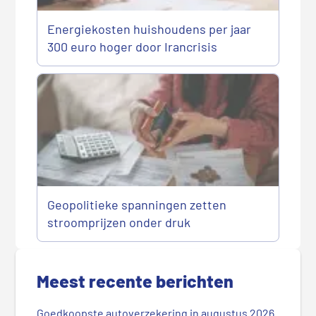
Energiekosten huishoudens per jaar
300 euro hoger door Irancrisis
Geopolitieke spanningen zetten
stroomprijzen onder druk
P
r
Meest recente berichten
i
m
Goedkoopste autoverzekering in augustus 2026