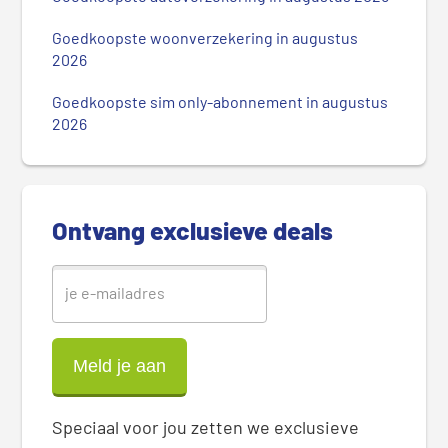
a
i
Goedkoopste woonverzekering in augustus
r
2026
e
Goedkoopste sim only-abonnement in augustus
S
2026
i
d
e
b
Ontvang exclusieve deals
a
r
Speciaal voor jou zetten we exclusieve