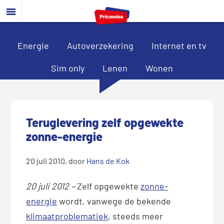
Door
Spring
Spring
naar
naar
naar
de
de
de
hoofd
eerste
voettekst
Energie
Autoverzekering
Internet en tv
inhoud
sidebar
Sim only
Lenen
Wonen
Teruglevering zelf opgewekte
zonne-energie
20 juli 2010
, door
Hans de Kok
20 juli 2012 –
Zelf opgewekte
zonne-
energie
wordt, vanwege de bekende
klimaatproblematiek
, steeds meer