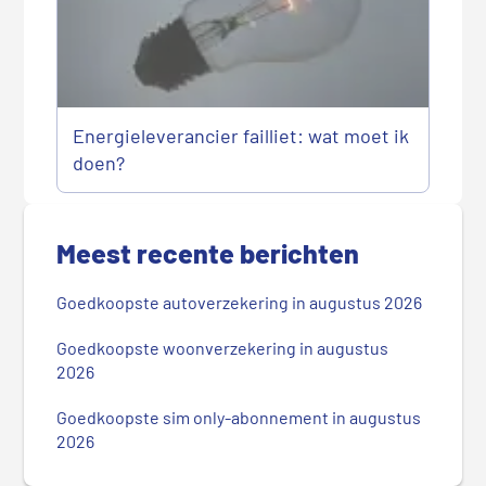
Energieleverancier failliet: wat moet ik
doen?
P
r
Meest recente berichten
i
m
Goedkoopste autoverzekering in augustus 2026
a
i
Goedkoopste woonverzekering in augustus
r
2026
e
Goedkoopste sim only-abonnement in augustus
S
2026
i
d