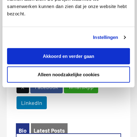
samenwerken kunnen dan zien dat je onze website hebt
voorkeuren aan en bekijk wat voor jou de
bezocht.
beste deal is.
Instellingen
Ontdek wat jíj kunt besparen!
Akkoord en verder gaan
Alleen noodzakelijke cookies
Deel dit bericht met je vrienden:
X
Facebook
WhatsApp
LinkedIn
Bio
Latest Posts