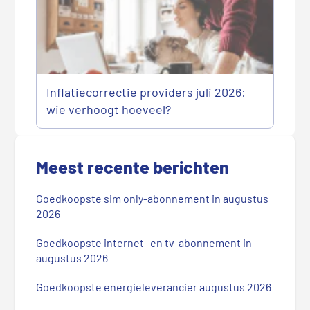
Inflatiecorrectie providers juli 2026:
wie verhoogt hoeveel?
P
r
Meest recente berichten
i
m
Goedkoopste sim only-abonnement in augustus
a
2026
i
r
Goedkoopste internet- en tv-abonnement in
augustus 2026
e
S
Goedkoopste energieleverancier augustus 2026
i