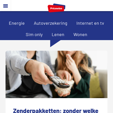
Door
Spring
Spring
naar
naar
naar
de
de
de
hoofd
eerste
voettekst
Energie
Autoverzekering
Internet en tv
inhoud
sidebar
Sim only
Lenen
Wonen
Zenderpakketten: zonder welke