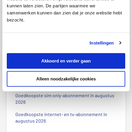
kunnen laten zien. De partijen waarmee we
samenwerken kunnen dan zien dat je onze website hebt
bezocht.
Nieuwe smartphones in
2026 fors duurder: waarom sim only nu
extra slim is
Instellingen
P
r
Akkoord en verder gaan
Meest recente berichten
i
m
Goedkoopste woonverzekering in augustus
Alleen noodzakelijke cookies
a
2026
i
r
Goedkoopste sim only-abonnement in augustus
2026
e
S
Goedkoopste internet- en tv-abonnement in
i
augustus 2026
d
e