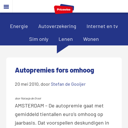
Door
Spring
Spring
naar
naar
naar
de
de
de
hoofd
eerste
voettekst
Energie
Autoverzekering
Internet en tv
inhoud
sidebar
Sim only
Lenen
Wonen
Autopremies fors omhoog
20 mei 2010
, door
Stefan de Gooijer
door Natasja de Groot
AMSTERDAM – De autopremie gaat met
gemiddeld tientallen euro’s omhoog op
jaarbasis. Dat voorspellen deskundigen in