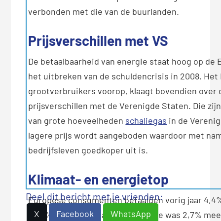
verbonden met die van de buurlanden.
Prijsverschillen met VS
De betaalbaarheid van energie staat hoog op de
het uitbreken van de schuldencrisis in 2008. Het
grootverbruikers voorop, klaagt bovendien ove
prijsverschillen met de Verenigde Staten. Die zi
van grote hoeveelheden
schaliegas
in de Verenig
lagere prijs wordt aangeboden waardoor met na
bedrijfsleven goedkoper uit is.
Klimaat- en energietop
Deel dit bericht met je vrienden:
Europese consumenten betaalden vorig jaar 4,4% 
X
Facebook
WhatsApp
en 2% meer voor gas. De industrie was 2,7% meer 