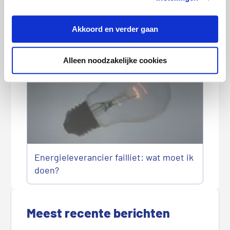
Brand door zonnepanelen: dit moet je
Akkoord en verder gaan
weten
Alleen noodzakelijke cookies
Energieleverancier failliet: wat moet ik
doen?
P
r
Meest recente berichten
i