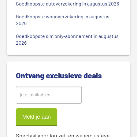
m
Goedkoopste autoverzekering in augustus 2026
a
i
Goedkoopste woonverzekering in augustus
r
2026
e
Goedkoopste sim only-abonnement in augustus
S
2026
i
d
e
b
Ontvang exclusieve deals
a
r
Speciaal voor jou zetten we exclusieve