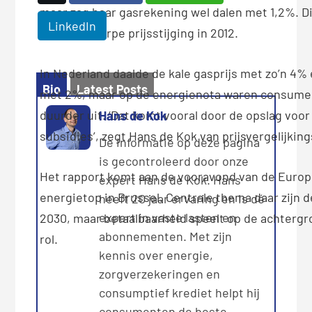
maar zag haar gasrekening wel dalen met 1,2%. Di
LinkedIn
op een scherpe prijsstijging in 2012.
In Nederland daalde de kale gasprijs met zo’n 4% 
Bio
Latest Posts
met 2%, maar op de energienota waren consume
duurder uit. ‘Dat komt vooral door de opslag voo
Hans de Kok
subsidies’, zegt Hans de Kok van prijsvergelijking
De informatie op deze pagina
is gecontroleerd door onze
Het rapport komt aan de vooravond van de Europ
expert Hans de Kok. Hans
energietop in Brussel. Centrale thema daar zijn 
heeft 20 jaar ervaring en is dé
expert in vaste lasten en
2030, maar betaalbaarheid speelt op de achtergr
abonnementen. Met zijn
rol.
kennis over energie,
zorgverzekeringen en
consumptief krediet helpt hij
consumenten de beste