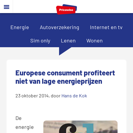
Door
Spring
Spring
naar
naar
naar
de
de
de
hoofd
eerste
voettekst
Energie
Autoverzekering
Internet en tv
inhoud
sidebar
Sim only
Lenen
Wonen
Europese consument profiteert
niet van lage energieprijzen
23 oktober 2014
, door
Hans de Kok
De
energie