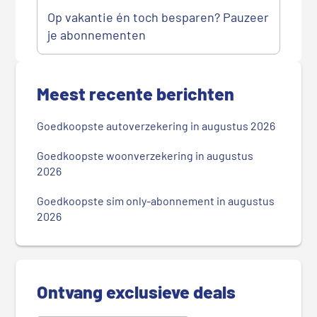
Op vakantie én toch besparen? Pauzeer
je abonnementen
P
r
Meest recente berichten
i
m
Goedkoopste autoverzekering in augustus 2026
a
i
Goedkoopste woonverzekering in augustus
r
2026
e
Goedkoopste sim only-abonnement in augustus
S
2026
i
d
e
b
Ontvang exclusieve deals
a
r