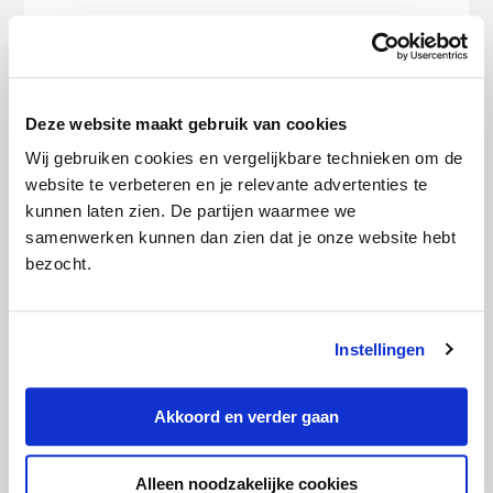
Categorie:
Autoverzekering
,
Verzekeringen
Deze artikelen kunnen we je
Deze website maakt gebruik van cookies
aanraden:
Wij gebruiken cookies en vergelijkbare technieken om de
website te verbeteren en je relevante advertenties te
kunnen laten zien. De partijen waarmee we
samenwerken kunnen dan zien dat je onze website hebt
bezocht.
Instellingen
Goedkoopste autoverzekering in
augustus 2026
Akkoord en verder gaan
Alleen noodzakelijke cookies