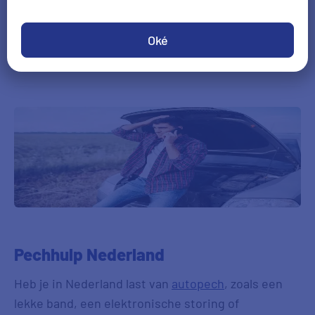
Pechhulp Europa
Oké
Pechhulp auto
Pechhulp Nederland
Heb je in Nederland last van
autopech
, zoals een
lekke band, een elektronische storing of