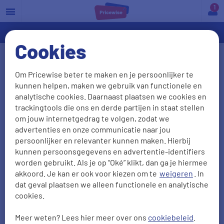
a
Cookies
Pechhulp
Om Pricewise beter te maken en je persoonlijker te
kunnen helpen, maken we gebruik van functionele en
Is je auto onderweg stilgevallen of kapotgegaan?
analytische cookies. Daarnaast plaatsen we cookies en
Dan is pechhulp geen overbodige luxe. Er zijn
trackingtools die ons en derde partijen in staat stellen
meerdere manieren om pechhulp af te sluiten of te
om jouw internetgedrag te volgen, zodat we
advertenties en onze communicatie naar jou
regelen. Je kunt dat doen als
aanvullende dekking
persoonlijker en relevanter kunnen maken. Hierbij
op je
autoverzekering
of
reisverzekering
, via een
kunnen persoonsgegevens en advertentie-identifiers
pechhulpdienst, pechhulp on demand of je
worden gebruikt. Als je op “Oké” klikt, dan ga je hiermee
autodealer of. Wij vertellen je er meer over.
akkoord. Je kan er ook voor kiezen om te
weigeren
. In
dat geval plaatsen we alleen functionele en analytische
cookies.
Pechhulp Nederland
Meer weten? Lees hier meer over ons
cookiebeleid
.