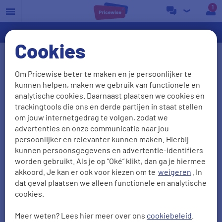
a
Cookies
Terugverdientijd van
Om Pricewise beter te maken en je persoonlijker te
zonnepanelen in 2026 en vanaf
kunnen helpen, maken we gebruik van functionele en
2027
analytische cookies. Daarnaast plaatsen we cookies en
trackingtools die ons en derde partijen in staat stellen
Zonnepanelen zijn nog steeds een populaire
om jouw internetgedrag te volgen, zodat we
advertenties en onze communicatie naar jou
investering. Maar sinds bekend is dat de
persoonlijker en relevanter kunnen maken. Hierbij
salderingsregeling op 1 januari 2027 stopt, vragen
kunnen persoonsgegevens en advertentie-identifiers
veel huishoudens zich af of zonnepanelen nog wel
worden gebruikt. Als je op “Oké” klikt, dan ga je hiermee
akkoord. Je kan er ook voor kiezen om te
weigeren
. In
rendabel zijn. En als dat zo is, hoe snel verdien je
dat geval plaatsen we alleen functionele en analytische
zonnepanelen terug als je niet meer kunt salderen?
cookies.
Wat is de terugverdientijd van zonnepanelen?
Meer weten? Lees hier meer over ons
cookiebeleid
.