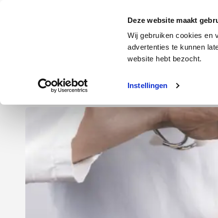
Door
Spring
Spring
naar
naar
naar
Energie
Verzekering
Deze website maakt gebru
de
de
de
Wij gebruiken cookies en v
hoofd
eerste
voettekst
advertenties te kunnen la
Energie
Auto
website hebt bezocht.
inhoud
sidebar
Instellingen