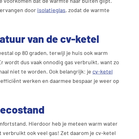
te voorkomen dat de warmte naar buiten glipt.
 vervangen door
isolatieglas
, zodat de warmte
atuur van de cv-ketel
estal op 80 graden, terwijl je huis ook warm
. Er wordt dus vaak onnodig gas verbruikt, want zo
al niet te worden. Ook belangrijk: je
cv-ketel
ze efficiënt werken en daarmee bespaar je weer op
p ecostand
omfortstand. Hierdoor heb je meteen warm water
et verbruikt ook veel gas! Zet daarom je cv-ketel