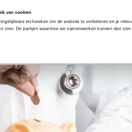
en
Internet en tv
Sim only
Lenen
Over ons
ik van cookies
ergelijkbare technieken om de website te verbeteren en je relev
ten zien. De partijen waarmee we samenwerken kunnen dan zien 
verzekering
Internet en tv
Sim only