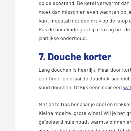
op de ecostand. De ketel verwarmt dan 
moet dan misschien even wachten op je 
kunt meestal met één druk op de knop d
Pak de handleiding erbij of vraag het 
jaarlijkse onderhoud.
7. Douche korter
Lang douchen is heerlijk! Maar door kor
een timer en draai de douchekraan dicht
koud douchen. Of kijk eens naar een
wa
Met deze tips bespaar je snel en makkel
Kleine moeite, grote winst! Wil je het
geïsoleerd huis houdt warmte binnen e
vloer tot het dak en van de muren tot d