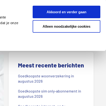
Z
Akkoord en verder gaan
o
ante
e
dat je onze
k
Alleen noodzakelijke cookies
Lenen
Wonen
d
o
o
r
P
o
r
Meest recente berichten
n
s
i
Goedkoopste woonverzekering in
b
augustus 2026
m
l
Goedkoopste sim only-abonnement in
a
o
augustus 2026
g
i