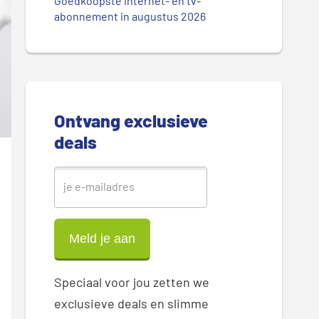
.
Goedkoopste internet- en tv-
r
abonnement in augustus 2026
.
.
e
S
i
Ontvang exclusieve
d
deals
e
b
a
r
Speciaal voor jou zetten we
exclusieve deals en slimme