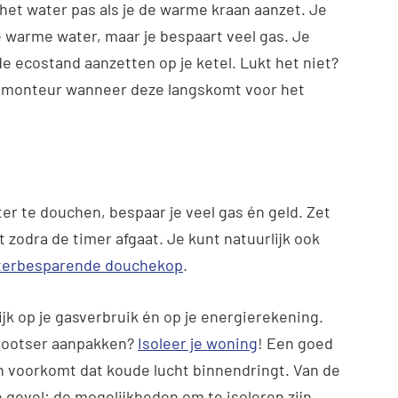
het water pas als je de warme kraan aanzet. Je
warme water, maar je bespaart veel gas. Je
e ecostand aanzetten op je ketel. Lukt het niet?
de monteur wanneer deze langskomt voor het
ter te douchen, bespaar je veel gas én geld. Zet
 zodra de timer afgaat. Je kunt natuurlijk ook
terbesparende douchekop
.
ijk op je gasverbruik én op je energierekening.
 grootser aanpakken?
Isoleer je woning
! Een goed
n voorkomt dat koude lucht binnendringt. Van de
e gevel: de mogelijkheden om te isoleren zijn