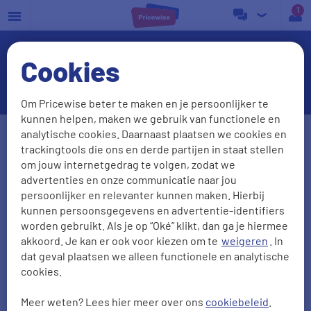
a
Cookies
Waterbesparende douchekop
Om Pricewise beter te maken en je persoonlijker te
kunnen helpen, maken we gebruik van functionele en
Postcode
Huisnr. + Toev.
analytische cookies. Daarnaast plaatsen we cookies en
trackingtools die ons en derde partijen in staat stellen
om jouw internetgedrag te volgen, zodat we
advertenties en onze communicatie naar jou
Huidige leverancier
persoonlijker en relevanter kunnen maken. Hierbij
kunnen persoonsgegevens en advertentie-identifiers
worden gebruikt. Als je op “Oké” klikt, dan ga je hiermee
akkoord. Je kan er ook voor kiezen om te
weigeren
. In
Aantal personen
Zonnepanelen
dat geval plaatsen we alleen functionele en analytische
cookies.
0
1
2
3
4
5
Meer weten? Lees hier meer over ons
cookiebeleid
.
2000
kWh/jr
950
m3/jr