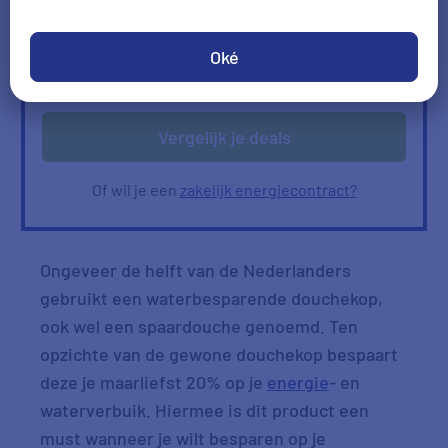
Ik heb geen gas
Oké
Verbruik
Verbruik zelf invullen
ophalen
Vergelijk je deals
Of wil je een
zakelijk energiecontract?
Ongeveer de helft van de Nederlanders
gebruikt een waterbesparende douchekop,
ook wel een spaardouche genoemd. Ten
opzichte van de gewone douchekop bespaart
deze je maarliefst 20% op je
energie
- en
waterverbuik. Hiermee is dit product een
must wanneer je wilt besparen op je