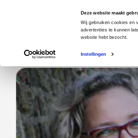
Door
Spring
Spring
naar
naar
naar
Energie
Verzekering
Deze website maakt gebru
de
de
de
Wij gebruiken cookies en v
hoofd
eerste
voettekst
advertenties te kunnen la
Energie
Auto
website hebt bezocht.
inhoud
sidebar
Instellingen