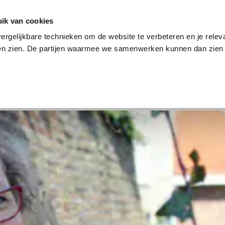
en
Internet en tv
Sim only
Lenen
Over ons
ik van cookies
ergelijkbare technieken om de website te verbeteren en je relev
ten zien. De partijen waarmee we samenwerken kunnen dan zien 
verzekering
Internet en tv
Sim only