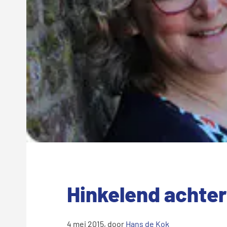
Hinkelend achter 
4 mei 2015
, door
Hans de Kok