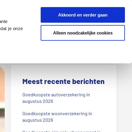
Z
Akkoord en verder gaan
o
ante
e
dat je onze
k
Alleen noodzakelijke cookies
Lenen
Wonen
d
o
o
r
P
o
r
Meest recente berichten
n
s
i
Goedkoopste autoverzekering in
b
augustus 2026
m
l
Goedkoopste woonverzekering in
a
o
augustus 2026
g
i