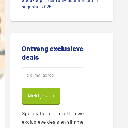
.
Goedkoopste sim only-abonnement in
r
augustus 2026
.
.
e
S
i
Ontvang exclusieve
d
deals
e
b
a
r
Speciaal voor jou zetten we
exclusieve deals en slimme