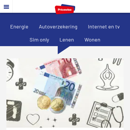
Door
Spring
Spring
naar
naar
naar
de
de
de
hoofd
eerste
voettekst
Energie
Autoverzekering
Internet en tv
inhoud
sidebar
Sim only
Lenen
Wonen