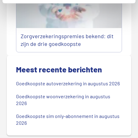
Zorgverzekeringspremies bekend: dit
zijn de drie goedkoopste
P
r
Meest recente berichten
i
m
Goedkoopste autoverzekering in augustus 2026
a
i
Goedkoopste woonverzekering in augustus
r
2026
e
Goedkoopste sim only-abonnement in augustus
S
2026
i
d