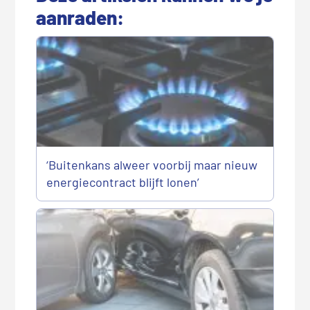
e
aanraden:
s
I
n
t
e
r
a
c
t
‘Buitenkans alweer voorbij maar nieuw
i
energiecontract blijft lonen’
e
s