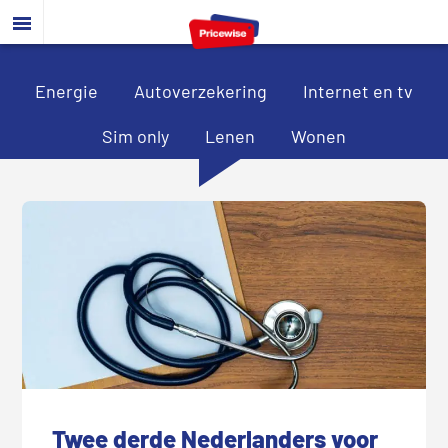
Door
Spring
Spring
naar
naar
naar
de
de
de
hoofd
eerste
voettekst
Energie
Autoverzekering
Internet en tv
inhoud
sidebar
Sim only
Lenen
Wonen
Twee derde Nederlanders voor