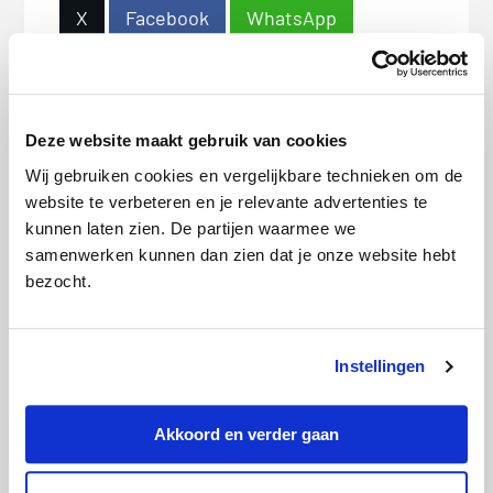
X
Facebook
WhatsApp
LinkedIn
Deze website maakt gebruik van cookies
Bio
Latest Posts
Wij gebruiken cookies en vergelijkbare technieken om de
website te verbeteren en je relevante advertenties te
Hans de Kok
kunnen laten zien. De partijen waarmee we
samenwerken kunnen dan zien dat je onze website hebt
De informatie op deze pagina
bezocht.
is gecontroleerd door onze
expert Hans de Kok. Hans
heeft 20 jaar ervaring en is dé
Instellingen
expert in vaste lasten en
abonnementen. Met zijn
Akkoord en verder gaan
kennis over energie,
zorgverzekeringen en