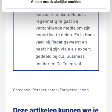
consumptief krediet helpt hij
Alleen noodzakelijke cookies
consumenten de beste
keuzes te maken. Hans is
regelmatig te gast bij
verschillende media om zijn
expertise te delen. Zo is Hans
vaak bij
Radar
geweest en
heeft hij zijn visie als expert
gedeeld bij o.a.
Business
Insider
en
De Telegraaf
.
Categorie:
Persberichten
,
Zorgverzekering
L
e
Deze artikelen kunnen we je