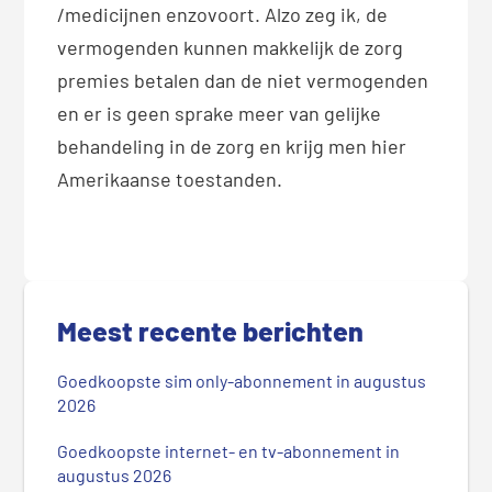
/medicijnen enzovoort. Alzo zeg ik, de
vermogenden kunnen makkelijk de zorg
premies betalen dan de niet vermogenden
en er is geen sprake meer van gelijke
behandeling in de zorg en krijg men hier
Amerikaanse toestanden.
P
r
Meest recente berichten
i
m
Goedkoopste sim only-abonnement in augustus
a
2026
i
r
Goedkoopste internet- en tv-abonnement in
augustus 2026
e