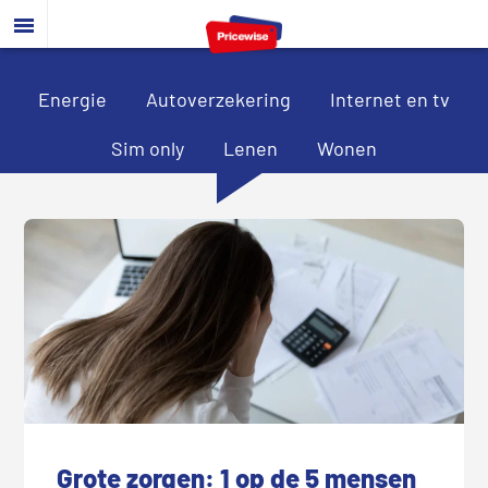
Door
Spring
Spring
naar
naar
naar
de
de
de
hoofd
eerste
voettekst
Energie
Autoverzekering
Internet en tv
inhoud
sidebar
Sim only
Lenen
Wonen
Grote zorgen: 1 op de 5 mensen