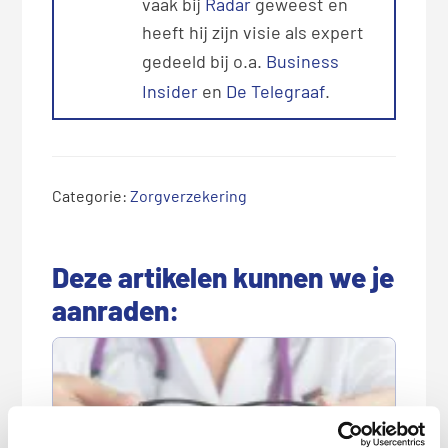
vaak bij
Radar
geweest en
heeft hij zijn visie als expert
gedeeld bij o.a.
Business
Insider
en
De Telegraaf
.
Categorie:
Zorgverzekering
L
e
Deze artikelen kunnen we je
e
aanraden:
s
I
n
t
e
r