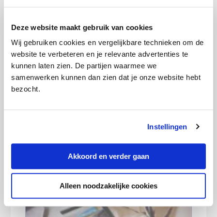
a
c
t
Deze website maakt gebruik van cookies
Wordt e-health vergoed door de
i
Wij gebruiken cookies en vergelijkbare technieken om de
zorgverzekering?
e
website te verbeteren en je relevante advertenties te
s
kunnen laten zien. De partijen waarmee we
samenwerken kunnen dan zien dat je onze website hebt
bezocht.
Instellingen
Haal meer uit je zorgverzekering: 5
Akkoord en verder gaan
gratis extra’s die je niet mag missen
Alleen noodzakelijke cookies