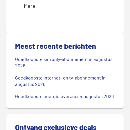
Merel
P
r
Meest recente berichten
i
m
Goedkoopste sim only-abonnement in augustus
a
2026
i
r
Goedkoopste internet- en tv-abonnement in
augustus 2026
e
S
Goedkoopste energieleverancier augustus 2026
i
d
e
b
Ontvang exclusieve deals
a