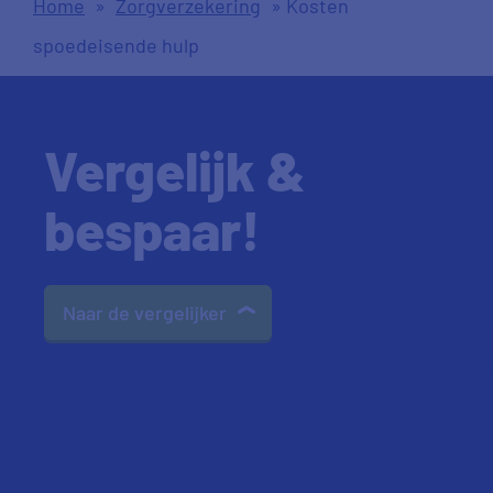
Home
»
Zorgverzekering
»
Kosten
spoedeisende hulp
Vergelijk &
bespaar!
Naar de vergelijker