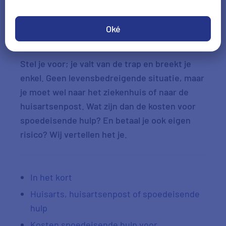
Check je voordeel
Oké
Stel je voor; je valt van de trap en breekt je
enkel. Geen levensbedreigende situatie, maar
je moet wel naar het ziekenhuis of naar de
huisartsenpost. Wat zijn dan de kosten voor
spoedeisende hulp? En betaal je ook eigen
risico? Wij vertellen het je.
In het kort
Huisarts, huisartsenpost of spoedeisende
hulp
Kosten spoedeisende hulp voor