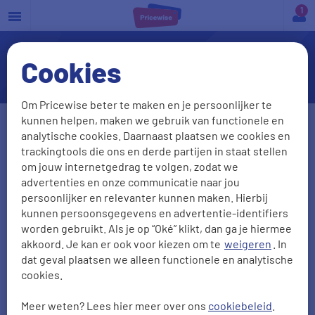
a
Cookies
Kosten spoedeisende hulp
Om Pricewise beter te maken en je persoonlijker te
kunnen helpen, maken we gebruik van functionele en
Geslacht
analytische cookies. Daarnaast plaatsen we cookies en
trackingtools die ons en derde partijen in staat stellen
Man
Vrouw
om jouw internetgedrag te volgen, zodat we
advertenties en onze communicatie naar jou
Geboortedatum
Postcode
persoonlijker en relevanter kunnen maken. Hierbij
kunnen persoonsgegevens en advertentie-identifiers
DD-MM-JJJJ
worden gebruikt. Als je op “Oké” klikt, dan ga je hiermee
akkoord. Je kan er ook voor kiezen om te
weigeren
. In
Gezinsleden
meeverzekeren
?
dat geval plaatsen we alleen functionele en analytische
cookies.
Ja
Nee
Meer weten? Lees hier meer over ons
cookiebeleid
.