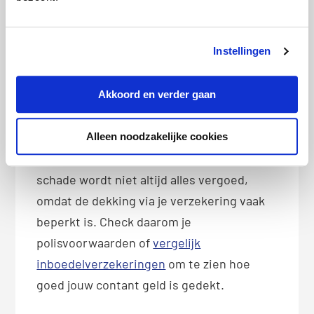
Hoe goed is jouw contant geld
verzekerd?
Instellingen
Contant geld in huis hebben mag
dus (en een beperkt bedrag voor
Akkoord en verder gaan
noodsituaties is dus zelfs aan te
raden), maar brengt ook risico’s met zich
Alleen noodzakelijke cookies
mee. De kans op diefstal is groter en bij
schade wordt niet altijd alles vergoed,
omdat de dekking via je verzekering vaak
beperkt is. Check daarom je
polisvoorwaarden of
vergelijk
inboedelverzekeringen
om te zien hoe
goed jouw contant geld is gedekt.