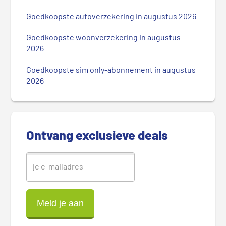
i
m
Goedkoopste autoverzekering in augustus 2026
a
i
Goedkoopste woonverzekering in augustus
r
2026
e
Goedkoopste sim only-abonnement in augustus
S
2026
i
d
e
b
Ontvang exclusieve deals
a
r