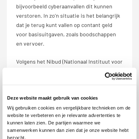
bijvoorbeeld cyberaanvallen dit kunnen
verstoren. In zo’n situatie is het belangrijk
dat je terug kunt vallen op contant geld
voor basisuitgaven, zoals boodschappen
en vervoer.
Volgens het Nibud (Nationaal Instituut voor
Budgetvoorlichting) is het verstandig om
genoeg contant geld in huis te hebben om
minimaal drie dagen zonder elektronisch
betalen te kunnen. Voor een alleenstaande
Deze website maakt gebruik van cookies
komt dat neer op ongeveer € 70, voor een
Wij gebruiken cookies en vergelijkbare technieken om de
website te verbeteren en je relevante advertenties te
stel op € 140. Voor huishoudens met
kunnen laten zien. De partijen waarmee we
kinderen komt daar ongeveer € 30 per kind
samenwerken kunnen dan zien dat je onze website hebt
voor drie dagen bij.
bezocht.