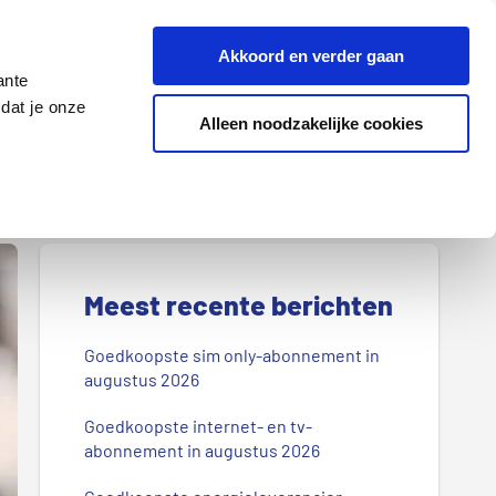
Z
Akkoord en verder gaan
o
ante
e
dat je onze
k
Alleen noodzakelijke cookies
Lenen
Wonen
d
o
o
r
P
o
r
Meest recente berichten
n
s
i
Goedkoopste sim only-abonnement in
b
augustus 2026
m
l
Goedkoopste internet- en tv-
a
o
abonnement in augustus 2026
g
i