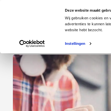
Door
Spring
Spring
naar
naar
naar
Energie
Verzekering
Deze website maakt gebru
de
de
de
Wij gebruiken cookies en v
hoofd
eerste
voettekst
advertenties te kunnen la
Energie
Auto
website hebt bezocht.
inhoud
sidebar
Instellingen