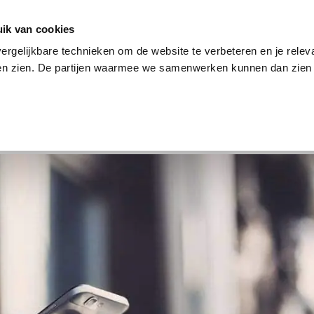
en
Internet en tv
Sim only
Lenen
Over ons
ik van cookies
ergelijkbare technieken om de website te verbeteren en je relev
ten zien. De partijen waarmee we samenwerken kunnen dan zien 
verzekering
Internet en tv
Sim only