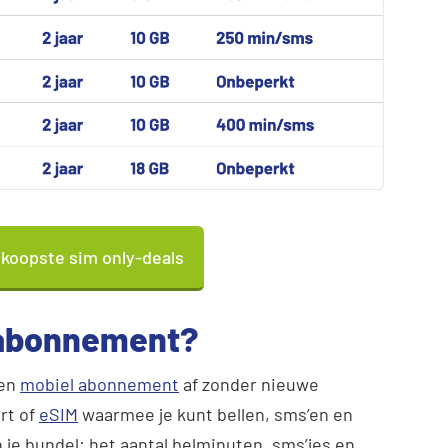
dkoopste sim only-deals
-abonnement?
een
mobiel abonnement
af zonder nieuwe
rt of
eSIM
waarmee je kunt bellen, sms’en en
n je bundel: het aantal belminuten, sms’jes en