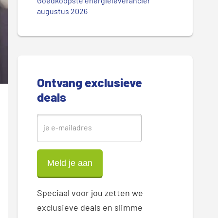
.
Goedkoopste energieleverancier
r
augustus 2026
.
.
e
S
i
Ontvang exclusieve
d
deals
e
b
a
r
Speciaal voor jou zetten we
exclusieve deals en slimme