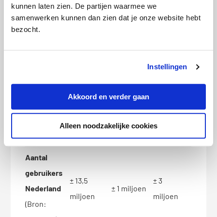
Alleen
kunnen laten zien. De partijen waarmee we
samenwerken kunnen dan zien dat je onze website hebt
Ja, iCloud
locale
Back-ups
Cloud van
bezocht.
of Google
back-up
maken
Telegram
Drive
op
Android
Instellingen
Gebruikers
Akkoord en verder gaan
naam i.p.v.
Nee
Ja
Ja
telefoonnu
Alleen noodzakelijke cookies
mmer
Aantal
gebruikers
± 13,5
± 3
Nederland
± 1 miljoen
miljoen
miljoen
(Bron: