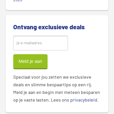
i
d
e
b
Ontvang exclusieve deals
a
r
Speciaal voor jou zetten we exclusieve
deals en slimme bespaartips op een rij.
Meld je aan en begin met meteen besparen
op je vaste lasten. Lees ons
privacybeleid
.