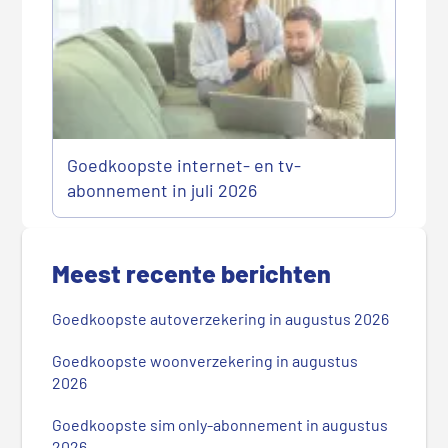
Goedkoopste internet- en tv-
abonnement in juli 2026
P
r
Meest recente berichten
i
m
Goedkoopste autoverzekering in augustus 2026
a
i
Goedkoopste woonverzekering in augustus
r
2026
e
Goedkoopste sim only-abonnement in augustus
S
2026