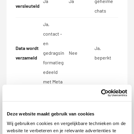
Ja
Ja
geheime
versleuteld
chats
Ja,
contact -
en
Data wordt
Ja,
gedragsin
Nee
verzameld
beperkt
formatieg
edeeld
met Meta
Nee, in de
Nooit,
Advertenti
toekomst
aldus
Nee
es
mogelijk
Deze website maakt gebruik van cookies
Signal
wel
Wij gebruiken cookies en vergelijkbare technieken om de
website te verbeteren en je relevante advertenties te