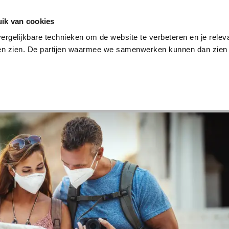
en
Internet en tv
Sim only
Lenen
Over ons
ik van cookies
ergelijkbare technieken om de website te verbeteren en je relev
ten zien. De partijen waarmee we samenwerken kunnen dan zien 
verzekering
Internet en tv
Sim only