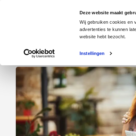
Door
Spring
Spring
naar
naar
naar
Energie
Verzekering
Deze website maakt gebru
de
de
de
Wij gebruiken cookies en v
hoofd
eerste
voettekst
advertenties te kunnen la
Energie
Auto
website hebt bezocht.
inhoud
sidebar
Instellingen