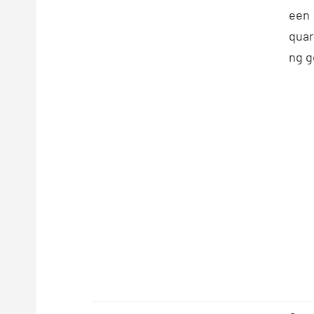
een
quar
ng g