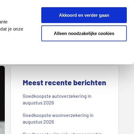
Z
Akkoord en verder gaan
o
ante
e
dat je onze
k
Alleen noodzakelijke cookies
Lenen
Wonen
d
o
o
r
P
o
r
Meest recente berichten
n
s
i
Goedkoopste autoverzekering in
b
augustus 2026
m
l
Goedkoopste woonverzekering in
a
o
augustus 2026
g
i