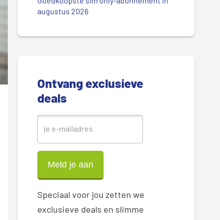
.
Goedkoopste sim only-abonnement in
r
augustus 2026
.
.
e
S
i
Ontvang exclusieve
d
deals
e
b
a
r
Speciaal voor jou zetten we
exclusieve deals en slimme