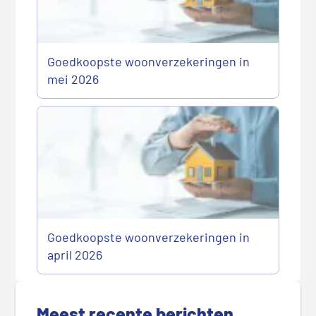
Goedkoopste woonverzekeringen in
mei 2026
Goedkoopste woonverzekeringen in
april 2026
P
r
Meest recente berichten