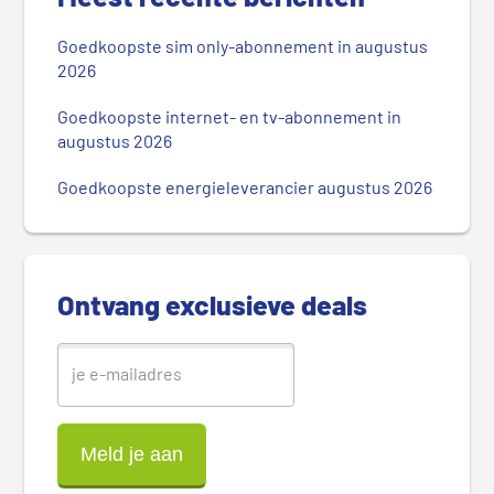
i
m
Goedkoopste sim only-abonnement in augustus
a
2026
i
r
Goedkoopste internet- en tv-abonnement in
augustus 2026
e
S
Goedkoopste energieleverancier augustus 2026
i
d
e
b
Ontvang exclusieve deals
a
r