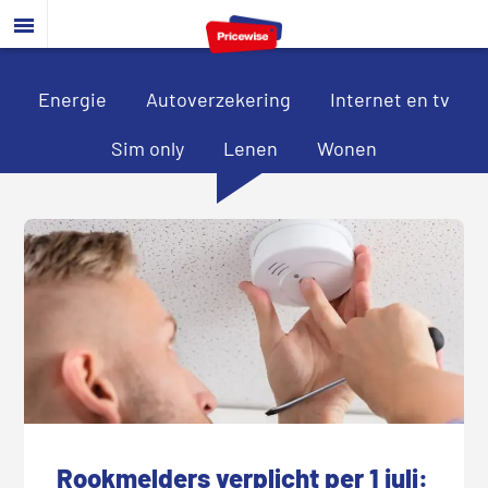
Door
Spring
Spring
naar
naar
naar
de
de
de
hoofd
eerste
voettekst
Energie
Autoverzekering
Internet en tv
inhoud
sidebar
Sim only
Lenen
Wonen
Rookmelders verplicht per 1 juli: