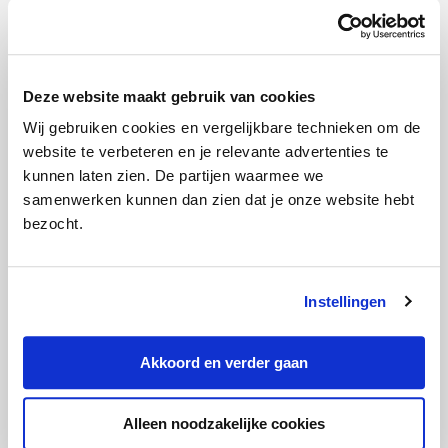
keuzes te maken als het gaat
om verzekeringen. Stefan is
regelmatig te gast bij
verschillende media om zijn
Deze website maakt gebruik van cookies
kennis te delen. Zo is Stefan
Wij gebruiken cookies en vergelijkbare technieken om de
recent bij
Radar
te gast
website te verbeteren en je relevante advertenties te
geweest en heeft hij zijn
kunnen laten zien. De partijen waarmee we
expertise gedeeld bij o.a. het
samenwerken kunnen dan zien dat je onze website hebt
bezocht.
AD
en
De Telegraaf
Instellingen
Categorie:
Woonverzekering
Akkoord en verder gaan
Deze artikelen kunnen we je
Alleen noodzakelijke cookies
aanraden: