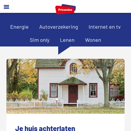
Door
Spring
Spring
naar
naar
naar
de
de
de
hoofd
eerste
voettekst
Energie
Autoverzekering
Internet en tv
inhoud
sidebar
Sim only
Lenen
Wonen
Je huis achterlaten