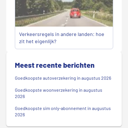
Verkeersregels in andere landen: hoe
zit het eigenlijk?
P
r
Meest recente berichten
i
m
Goedkoopste autoverzekering in augustus 2026
a
i
Goedkoopste woonverzekering in augustus
r
2026
e
Goedkoopste sim only-abonnement in augustus
S
2026
i
d