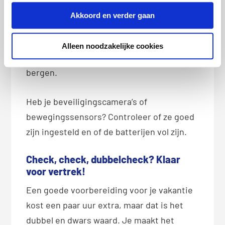
sieraden en andere kostbare spullen uit
Akkoord en verder gaan
het zicht. Heb je een kluis? Dan is dit een
goed moment om belangrijke documenten
Alleen noodzakelijke cookies
en waardevolle spullen daarin op te
bergen.
Heb je beveiligingscamera’s of
bewegingssensors? Controleer of ze goed
zijn ingesteld en of de batterijen vol zijn.
Check, check, dubbelcheck? Klaar
voor vertrek!
Een goede voorbereiding voor je vakantie
kost een paar uur extra, maar dat is het
dubbel en dwars waard. Je maakt het