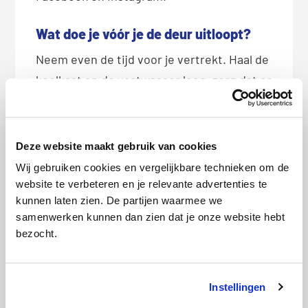
Wat doe je vóór je de deur uitloopt?
Neem even de tijd voor je vertrekt. Haal de
koelkast en de vaatwasser leeg, zorg dat er
geen natte was in de wasmachine zit en
leeg de vuilnisbakken.
Deze website maakt gebruik van cookies
Controleer ook alle ramen en deuren. Denk
Wij gebruiken cookies en vergelijkbare technieken om de
niet alleen aan de voordeur, maar ook aan
website te verbeteren en je relevante advertenties te
de achterdeur, schuurdeur, schuifpui en
kunnen laten zien. De partijen waarmee we
samenwerken kunnen dan zien dat je onze website hebt
eventuele dakramen.
bezocht.
Laat geen sleutels in het slot zitten en
zorg dat waardevolle spullen niet zichtbaar
Instellingen
zijn vanaf buiten. Leg laptops, tablets,