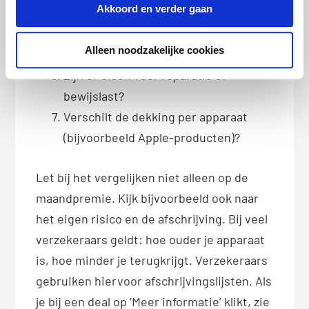
Akkoord en verder gaan
Hoe hoog is het eigen risico?
Wordt schade vergoed op basis van
Alleen noodzakelijke cookies
dagwaarde of nieuwwaarde?
Zijn er eisen voor reparatie of
bewijslast?
Verschilt de dekking per apparaat
(bijvoorbeeld Apple-producten)?
Let bij het vergelijken niet alleen op de
maandpremie. Kijk bijvoorbeeld ook naar
het eigen risico en de afschrijving. Bij veel
verzekeraars geldt: hoe ouder je apparaat
is, hoe minder je terugkrijgt. Verzekeraars
gebruiken hiervoor afschrijvingslijsten. Als
je bij een deal op ‘Meer informatie’ klikt, zie