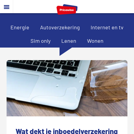
Door
Spring
Spring
naar
naar
naar
de
de
de
hoofd
eerste
voettekst
Energie
Autoverzekering
Internet en tv
inhoud
sidebar
Sim only
Lenen
Wonen
Wat dekt je inboedelverzekering