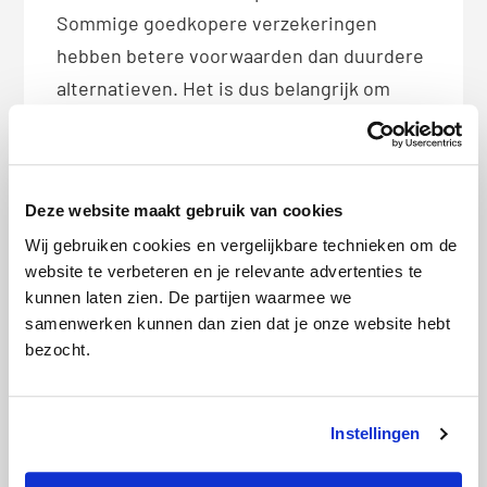
Sommige goedkopere verzekeringen
hebben betere voorwaarden dan duurdere
alternatieven. Het is dus belangrijk om
verschillende verzekeringen te
vergelijken, zodat je de verzekering kiest
die het best past bij jouw wensen.
Deze website maakt gebruik van cookies
Waar moet je op letten bij het
Wij gebruiken cookies en vergelijkbare technieken om de
verzekeren van mobiele elektronica?
website te verbeteren en je relevante advertenties te
kunnen laten zien. De partijen waarmee we
Is val- en stootschade (ook
samenwerken kunnen dan zien dat je onze website hebt
buitenshuis) gedekt?
bezocht.
Heb je een allrisk-, buitenhuis- of
mobiele-elektronica-module nodig?
Instellingen
Wat is het maximale bedrag dat je
vergoed krijgt?