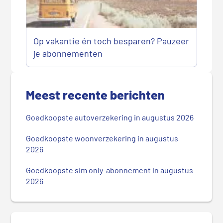
Op vakantie én toch besparen? Pauzeer
je abonnementen
P
r
Meest recente berichten
i
m
Goedkoopste autoverzekering in augustus 2026
a
i
Goedkoopste woonverzekering in augustus
r
2026
e
Goedkoopste sim only-abonnement in augustus
S
2026
i
d
e
b