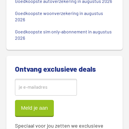
Goedkoopste autoverzekering in augustus 2026
a
i
Goedkoopste woonverzekering in augustus
r
2026
e
Goedkoopste sim only-abonnement in augustus
S
2026
i
d
e
b
Ontvang exclusieve deals
a
r
Speciaal voor jou zetten we exclusieve