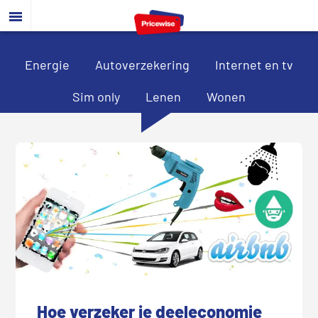
Door
Spring
Spring
naar
naar
naar
de
de
de
hoofd
eerste
voettekst
Energie
Autoverzekering
Internet en tv
inhoud
sidebar
Sim only
Lenen
Wonen
Hoe verzeker je deeleconomie