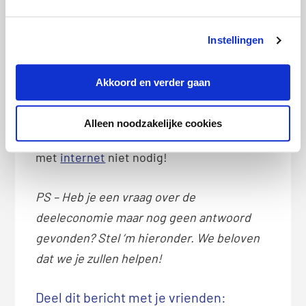
Verzekeren via deelsites wordt trouwens
Instellingen
steeds betrouwbaarder. Bij bijna alle
deelsites kun je reviews en reacties
Akkoord en verder gaan
achterlaten. Het risico dat je loopt wordt
dus steeds beter in kaart gebracht. Alleen
Alleen noodzakelijke cookies
afgaan op de blauwe ogen van je huurder is
met
internet
niet nodig!
PS – Heb je een vraag over de
deeleconomie maar nog geen antwoord
gevonden? Stel ‘m hieronder. We beloven
dat we je zullen helpen!
Deel dit bericht met je vrienden: