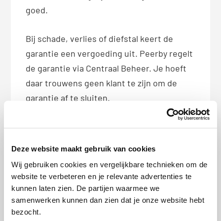
goed.
Bij schade, verlies of diefstal keert de
garantie een vergoeding uit. Peerby regelt
de garantie via Centraal Beheer. Je hoeft
daar trouwens geen klant te zijn om de
garantie af te sluiten.
Risico nemen of verzekeren
Wacht even voordat je volop gaat
Deze website maakt gebruik van cookies
verzekeren. Wat is je bezit waard? Welk
Wij gebruiken cookies en vergelijkbare technieken om de
risico loop je? Met een verzekering koop je
website te verbeteren en je relevante advertenties te
meer zekerheid, maar het kost je ook geld.
kunnen laten zien. De partijen waarmee we
samenwerken kunnen dan zien dat je onze website hebt
Blijf jezelf altijd afvragen of
extra zekerheid
bezocht.
het geld waard is
.