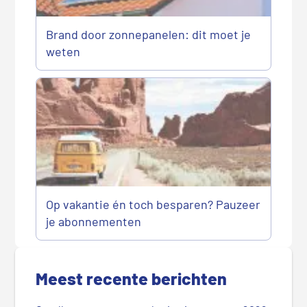
Brand door zonnepanelen: dit moet je
weten
Op vakantie én toch besparen? Pauzeer
je abonnementen
P
r
Meest recente berichten
i
m