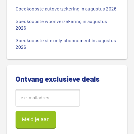
m
Goedkoopste autoverzekering in augustus 2026
a
i
Goedkoopste woonverzekering in augustus
r
2026
e
Goedkoopste sim only-abonnement in augustus
S
2026
i
d
e
b
Ontvang exclusieve deals
a
r