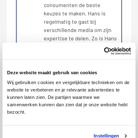
consumenten de beste
keuzes te maken. Hans is
regelmatig te gast bij
verschillende media om zijn
expertise te delen. Zo is Hans
vaak bij
Radar
geweest en
heeft hij zijn visie als expert
gedeeld bij o.a.
Business
Deze website maakt gebruik van cookies
Insider
en
De Telegraaf
.
Wij gebruiken cookies en vergelijkbare technieken om de
website te verbeteren en je relevante advertenties te
kunnen laten zien. De partijen waarmee we
samenwerken kunnen dan zien dat je onze website hebt
Categorie:
Internet en tv
bezocht.
Deze artikelen kunnen we je
Instellingen