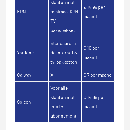
klanten met
€ 14,99 per
KPN
minimaal KPN
maand
TV
basispakket
Standaard in
€ 10 per
Youfone
de Internet &
maand
tv-pakketten
Caiway
X
€ 7 per maand
Voor alle
klanten met
€ 14,99 per
Solcon
een tv-
maand
abonnement