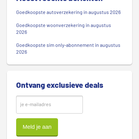
i
m
Goedkoopste autoverzekering in augustus 2026
a
i
Goedkoopste woonverzekering in augustus
r
2026
e
Goedkoopste sim only-abonnement in augustus
S
2026
i
d
e
b
Ontvang exclusieve deals
a
r