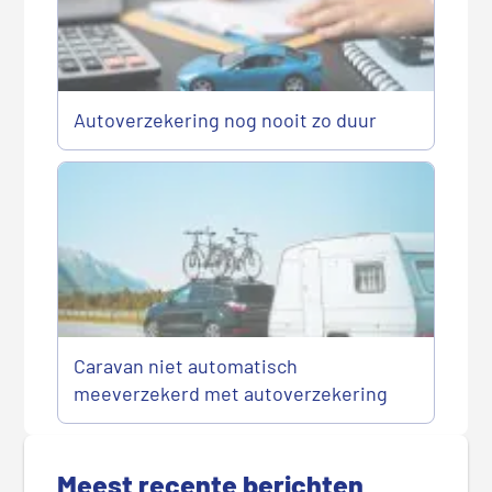
Autoverzekering nog nooit zo duur
Caravan niet automatisch
meeverzekerd met autoverzekering
P
r
Meest recente berichten