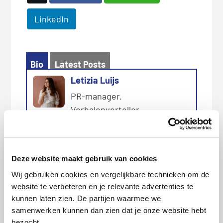
LinkedIn
Bio
Latest Posts
Letizia Luijs
PR-manager.
Verhalenverteller.
Nieuwsjager. Drinkt graag
kopjes koffie met
journalisten.
Deze website maakt gebruik van cookies
Wij gebruiken cookies en vergelijkbare technieken om de
website te verbeteren en je relevante advertenties te
kunnen laten zien. De partijen waarmee we
Categorie:
Persberichten
,
Telecom
,
Vergelijken
samenwerken kunnen dan zien dat je onze website hebt
bezocht.