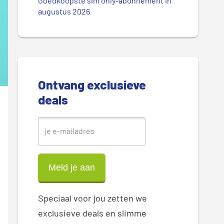
.
Goedkoopste sim only-abonnement in
r
augustus 2026
.
.
e
S
i
Ontvang exclusieve
d
deals
e
b
a
r
Speciaal voor jou zetten we
exclusieve deals en slimme