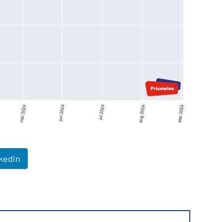
kedIn