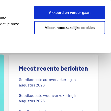
Z
Akkoord en verder gaan
o
ante
e
dat je onze
k
Alleen noodzakelijke cookies
Lenen
Wonen
d
o
o
r
P
o
r
Meest recente berichten
n
s
i
Goedkoopste autoverzekering in
b
augustus 2026
m
l
Goedkoopste woonverzekering in
a
o
augustus 2026
g
i