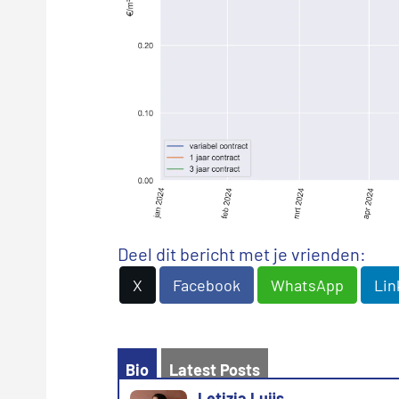
Deel dit bericht met je vrienden:
X
Facebook
WhatsApp
Lin
Bio
Latest Posts
Letizia Luijs