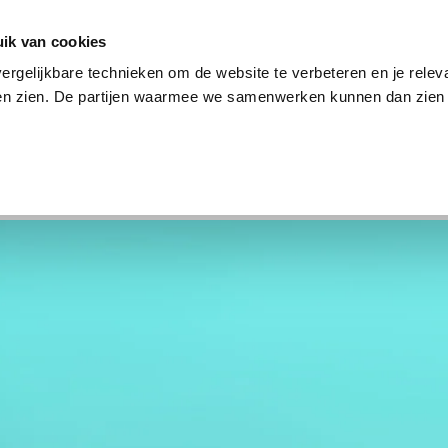
en
Internet en tv
Sim only
Lenen
Over ons
ik van cookies
ergelijkbare technieken om de website te verbeteren en je relev
ten zien. De partijen waarmee we samenwerken kunnen dan zien 
verzekering
Internet en tv
Sim only