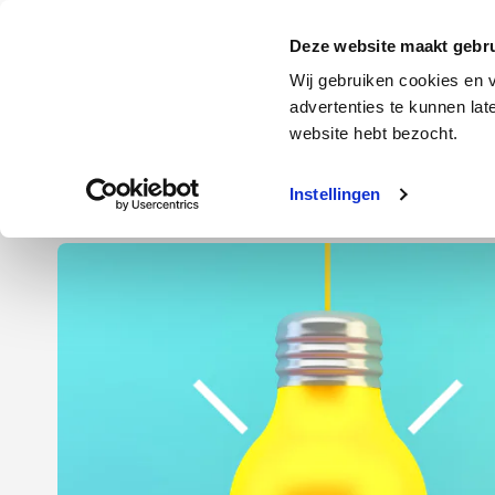
Door
Spring
Spring
naar
naar
naar
Energie
Verzekering
Deze website maakt gebru
de
de
de
Wij gebruiken cookies en v
hoofd
eerste
voettekst
advertenties te kunnen la
Energie
Auto
website hebt bezocht.
inhoud
sidebar
Instellingen