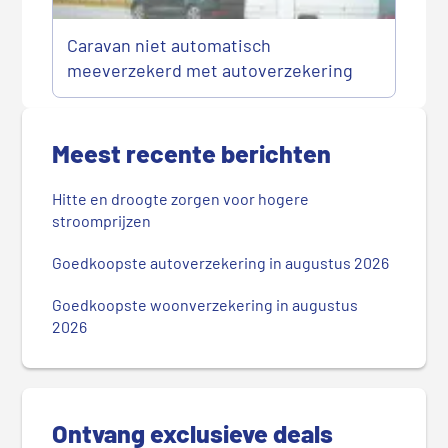
Caravan niet automatisch
meeverzekerd met autoverzekering
P
r
Meest recente berichten
i
m
Hitte en droogte zorgen voor hogere
a
stroomprijzen
i
r
Goedkoopste autoverzekering in augustus 2026
e
Goedkoopste woonverzekering in augustus
S
2026
i
d
e
b
Ontvang exclusieve deals
a