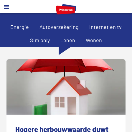
Door
Spring
Spring
naar
naar
naar
de
de
de
hoofd
eerste
voettekst
Energie
Autoverzekering
Internet en tv
inhoud
sidebar
Sim only
Lenen
Wonen
Hogere herbouwwaarde duwt