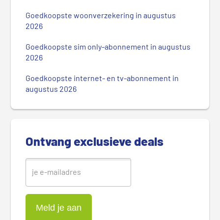
m
Goedkoopste woonverzekering in augustus
a
2026
i
r
Goedkoopste sim only-abonnement in augustus
2026
e
S
Goedkoopste internet- en tv-abonnement in
i
augustus 2026
d
e
b
a
Ontvang exclusieve deals
r