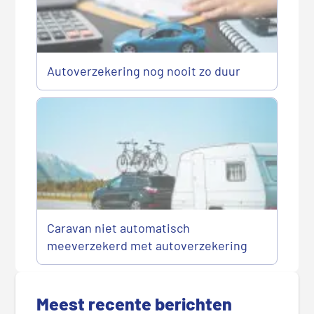
Autoverzekering nog nooit zo duur
Caravan niet automatisch
meeverzekerd met autoverzekering
P
r
Meest recente berichten
i