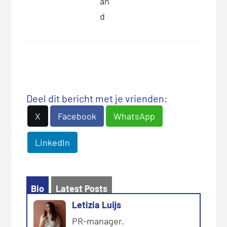
an
d
Deel dit bericht met je vrienden:
X
Facebook
WhatsApp
LinkedIn
Bio
Latest Posts
Letizia Luijs
PR-manager.