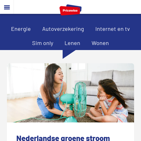
Door
Spring
Spring
naar
naar
naar
de
de
de
hoofd
eerste
voettekst
Energie
Autoverzekering
Internet en tv
inhoud
sidebar
Sim only
Lenen
Wonen
Nederlandse groene stroom