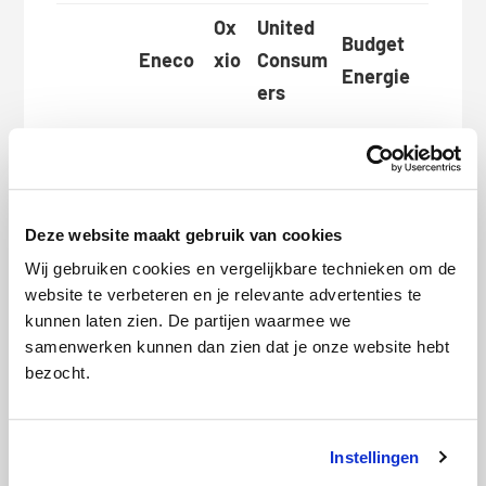
Ox
United
Budget
Eneco
xio
Consum
Energie
ers
Gro
en
Goedko
Groen
Groen
Groen
EU
Deze website maakt gebruik van cookies
pere
NL +
EU +
EU +
+
Wij gebruiken cookies en vergelijkbare technieken om de
keuze
Gas
Gas
Gas
website te verbeteren en je relevante advertenties te
Ga
kunnen laten zien. De partijen waarmee we
s
samenwerken kunnen dan zien dat je onze website hebt
bezocht.
Groen
Gro
NL +
Groen NL
en
Instellingen
Duurza
CO2-
Groen
+ CO2-