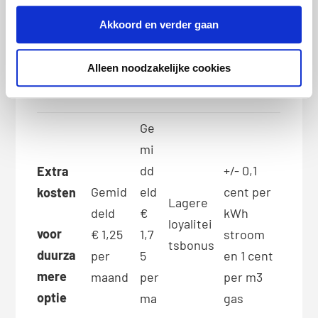
NL
mere
gecom
NL +
gecompe
+
Akkoord en verder gaan
keuze
pense
Gas
nseerd
Ga
erd
Gas
s
Alleen noodzakelijke cookies
gas
Ge
mi
dd
+/- 0,1
Extra
Gemid
eld
cent per
kosten
Lagere
deld
€
kWh
loyalitei
voor
€ 1,25
1,7
stroom
tsbonus
duurza
per
5
en 1 cent
mere
maand
per
per m3
optie
ma
gas