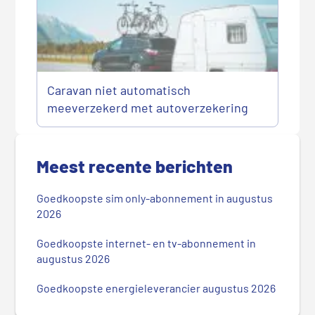
Caravan niet automatisch
meeverzekerd met autoverzekering
P
r
Meest recente berichten
i
m
Goedkoopste sim only-abonnement in augustus
a
2026
i
r
Goedkoopste internet- en tv-abonnement in
augustus 2026
e
S
Goedkoopste energieleverancier augustus 2026
i
d