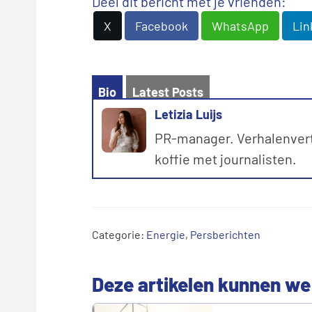
Deel dit bericht met je vrienden:
X
Facebook
WhatsApp
Lin
Bio
Latest Posts
Letizia Luijs
PR-manager. Verhalenverte
koffie met journalisten.
Categorie:
Energie
,
Persberichten
Deze artikelen kunnen we