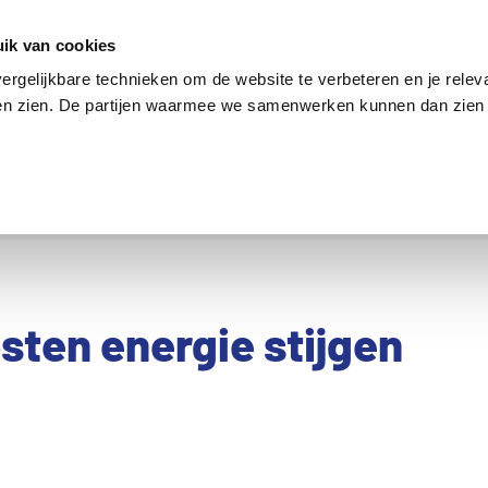
en
Internet en tv
Sim only
Lenen
Over ons
ik van cookies
ergelijkbare technieken om de website te verbeteren en je relev
ten zien. De partijen waarmee we samenwerken kunnen dan zien 
verzekering
Internet en tv
Sim only
ten energie stijgen