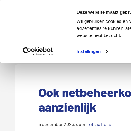
Door
Spring
Spring
naar
naar
naar
Energie
Verzekering
Deze website maakt gebru
de
de
de
Wij gebruiken cookies en v
hoofd
eerste
voettekst
advertenties te kunnen la
Energie
Auto
website hebt bezocht.
inhoud
sidebar
Instellingen
Ook netbeheerkos
aanzienlijk
5 december 2023
, door
Letizia Luijs