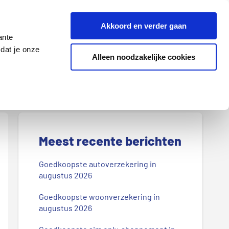
Z
Akkoord en verder gaan
o
ante
e
dat je onze
k
Alleen noodzakelijke cookies
Lenen
Wonen
d
o
o
r
P
o
r
Meest recente berichten
n
s
i
Goedkoopste autoverzekering in
b
augustus 2026
m
l
Goedkoopste woonverzekering in
a
o
augustus 2026
g
i