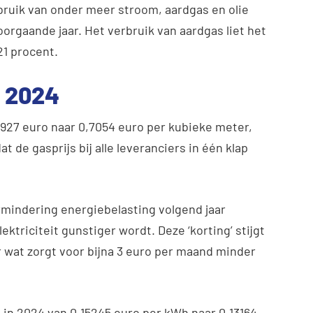
rbruik van onder meer stroom, aardgas en olie
orgaande jaar. Het verbruik van aardgas liet het
21 procent.
n 2024
5927 euro naar 0,7054 euro per kubieke meter,
at de gasprijs bij alle leveranciers in één klap
rmindering energiebelasting volgend jaar
ktriciteit gunstiger wordt. Deze ‘korting’ stijgt
ar wat zorgt voor bijna 3 euro per maand minder
lt in 2024 van 0,15245 euro per kWh naar 0,13164