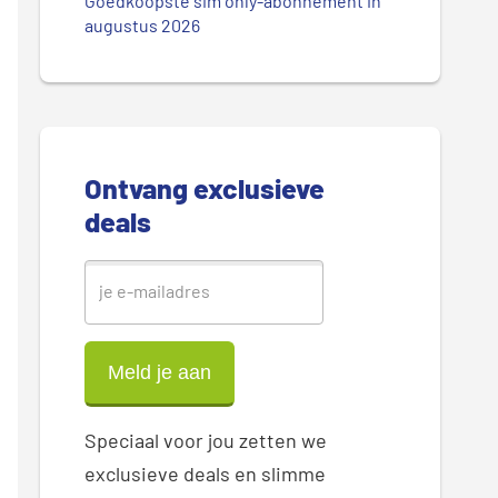
.
Goedkoopste sim only-abonnement in
r
augustus 2026
.
.
e
S
i
Ontvang exclusieve
d
deals
e
b
a
r
Speciaal voor jou zetten we
exclusieve deals en slimme