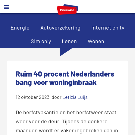
Door
Spring
Spring
naar
naar
naar
de
de
de
hoofd
eerste
voettekst
Energie
Autoverzekering
Internet en tv
inhoud
sidebar
Sim only
Lenen
Wonen
Ruim 40 procent Nederlanders
bang voor woninginbraak
12 oktober 2023
, door
Letizia Luijs
De herfstvakantie en het herfstweer staat
weer voor de deur. Tijdens de donkere
maanden wordt er vaker ingebroken dan in