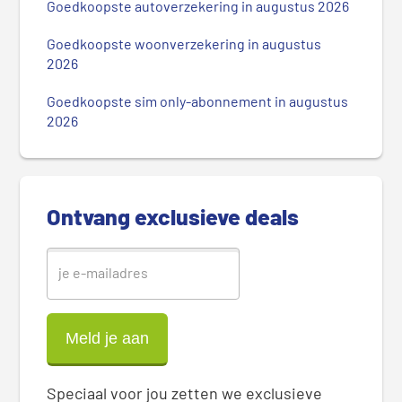
m
Goedkoopste autoverzekering in augustus 2026
a
i
Goedkoopste woonverzekering in augustus
r
2026
e
Goedkoopste sim only-abonnement in augustus
S
2026
i
d
e
b
Ontvang exclusieve deals
a
r
Speciaal voor jou zetten we exclusieve