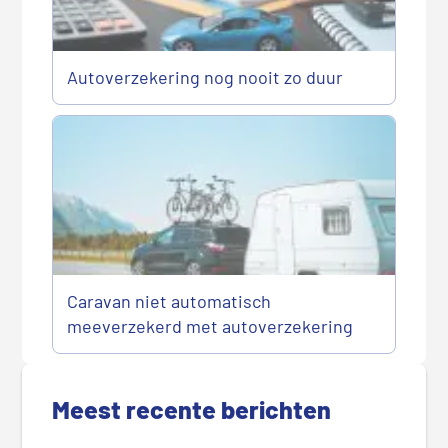
Autoverzekering nog nooit zo duur
Caravan niet automatisch
meeverzekerd met autoverzekering
P
r
Meest recente berichten
i